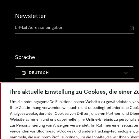
Newsletter
Sprache
DEUTSCH
Ihre aktuelle Einstellung zu Cookies, die einer
Um die ordnungsgemäße Funktion unserer Website zu gewährleisten, verw
Ihrer Zustimmung verwenden wir auch nicht unbedingt erforderliche Cook
Analysezwecke, darunter Cookies von Dritten, unseren Partnern und Dienst
Website sammeln und uns dabei helfen, Ihr Online-Erlebnis zu personalis
zur Personalisierung von Anzeigen verwendet. Im Rahmen einer separaten E
verwenden wir Bloomreach-Cookies und andere Tracking-Technologien, um
sammeln, die wir Ihrem Profil zuordnen, um die Inhalte, die wir Ihnen übe