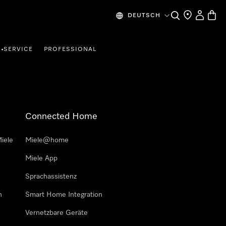
Suche
Händlersuche
Mein Kon
Waren
DEUTSCH
SERVICE
PROFESSIONAL
•
Connected Home
iele
Miele@home
Miele App
Sprachassistenz
n
Smart Home Integration
Vernetzbare Geräte