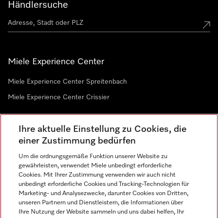
Händlersuche
Miele Experience Center
Miele Experience Center Spreitenbach
Miele Experience Center Crissier
Ihre aktuelle Einstellung zu Cookies, die
Newsletter
einer Zustimmung bedürfen
Um die ordnungsgemäße Funktion unserer Website zu
gewährleisten, verwendet Miele unbedingt erforderliche
Cookies. Mit Ihrer Zustimmung verwenden wir auch nicht
unbedingt erforderliche Cookies und Tracking-Technologien für
Marketing- und Analysezwecke, darunter Cookies von Dritten,
unseren Partnern und Dienstleistern, die Informationen über
Sprache
Ihre Nutzung der Website sammeln und uns dabei helfen, Ihr