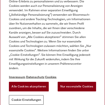
Online-Erlebnis zu personalisieren und zu verbessern. Die
Cookies werden auch zur Personalisierung von Anzeigen
DEUTSCH
verwendet. Im Rahmen einer separaten Einwilligung
(„Vollständige Personalisierung“) verwenden wir Bloomreach-
Cookies und andere Tracking-Technologien, um Informationen
über Ihr Nutzerverhalten zu sammeln, die wir Ihrem Profil
zuordnen, um die Inhalte, die wir Ihnen über verschiedene
Kanäle anzeigen, besser auf Sie zuzuschneiden. Durch
Miele auf Youtube
Miele auf Instagram
Miele auf Facebook
Miele auf LinkedIn
Miele auf LinkedIn
Auswahl von „Alle Cookies akzeptieren“ stimmen Sie allen
Cookies und Technologien zu. Wenn Sie nur essenzielle
Cookies und Technologien zulassen möchten, wählen Sie „Nur
essenzielle Cookies“. Weitere Informationen finden Sie unter
„Cookie-Einstellungen“. Sie können Ihre Einwilligung jederzeit
mit Wirkung für die Zukunft widerrufen, indem Sie Ihre
Impressum
Einwilligungseinstellungen in unserem Präferenzcenter
ändern.
AGB
Datenschutz
Impressum
Datenschutz
Cookies
Nutzungsbedigungen
Alle Cookies akzeptieren
Nur essenzielle Cookies
Cookie-Einstellungen
Cookie-Einstellungen