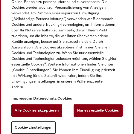
Online-Erlebnis zu personalisieren und zu verbessern. Die
Cookies werden auch zur Personalisierung von Anzeigen
DEUTSCH
verwendet. Im Rahmen einer separaten Einwilligung
(„Vollständige Personalisierung“) verwenden wir Bloomreach-
Cookies und andere Tracking-Technologien, um Informationen
über Ihr Nutzerverhalten zu sammeln, die wir Ihrem Profil
zuordnen, um die Inhalte, die wir Ihnen über verschiedene
Kanäle anzeigen, besser auf Sie zuzuschneiden. Durch
Miele auf Youtube
Miele auf Instagram
Miele auf Facebook
Miele auf LinkedIn
Miele auf LinkedIn
Auswahl von „Alle Cookies akzeptieren“ stimmen Sie allen
Cookies und Technologien zu. Wenn Sie nur essenzielle
Cookies und Technologien zulassen möchten, wählen Sie „Nur
essenzielle Cookies“. Weitere Informationen finden Sie unter
„Cookie-Einstellungen“. Sie können Ihre Einwilligung jederzeit
mit Wirkung für die Zukunft widerrufen, indem Sie Ihre
Impressum
Einwilligungseinstellungen in unserem Präferenzcenter
ändern.
AGB
Datenschutz
Impressum
Datenschutz
Cookies
Nutzungsbedigungen
Alle Cookies akzeptieren
Nur essenzielle Cookies
Cookie-Einstellungen
Cookie-Einstellungen