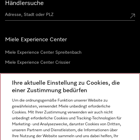
Händlersuche
Miele Experience Center
Miele Experience Center Spreitenbach
Miele Experience Center Crissier
Ihre aktuelle Einstellung zu Cookies, die
Newsletter
einer Zustimmung bedürfen
Um die ordnungsgemäße Funktion unserer Website zu
gewährleisten, verwendet Miele unbedingt erforderliche
Cookies. Mit Ihrer Zustimmung verwenden wir auch nicht
unbedingt erforderliche Cookies und Tracking-Technologien für
Marketing- und Analysezwecke, darunter Cookies von Dritten,
unseren Partnern und Dienstleistern, die Informationen über
Sprache
Ihre Nutzung der Website sammeln und uns dabei helfen, Ihr