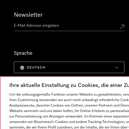
Newsletter
Sprache
DEUTSCH
Ihre aktuelle Einstellung zu Cookies, die einer
Um die ordnungsgemäße Funktion unserer Website zu gewährleisten, verw
Ihrer Zustimmung verwenden wir auch nicht unbedingt erforderliche Cook
Analysezwecke, darunter Cookies von Dritten, unseren Partnern und Dienst
Website sammeln und uns dabei helfen, Ihr Online-Erlebnis zu personalis
zur Personalisierung von Anzeigen verwendet. Im Rahmen einer separaten E
verwenden wir Bloomreach-Cookies und andere Tracking-Technologien, um
sammeln, die wir Ihrem Profil zuordnen, um die Inhalte, die wir Ihnen übe