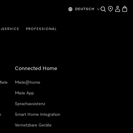
Suche
Händlersuche
Mein Kon
Waren
DEUTSCH
SERVICE
PROFESSIONAL
•
Connected Home
iele
Miele@home
Miele App
Sprachassistenz
n
Smart Home Integration
Vernetzbare Geräte