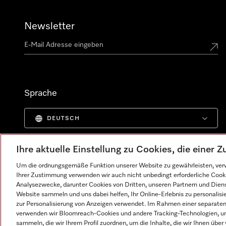
Newsletter
Sprache
DEUTSCH
Ihre aktuelle Einstellung zu Cookies, die einer
Um die ordnungsgemäße Funktion unserer Website zu gewährleisten, verw
Ihrer Zustimmung verwenden wir auch nicht unbedingt erforderliche Cook
Analysezwecke, darunter Cookies von Dritten, unseren Partnern und Dienst
Website sammeln und uns dabei helfen, Ihr Online-Erlebnis zu personalis
zur Personalisierung von Anzeigen verwendet. Im Rahmen einer separaten E
verwenden wir Bloomreach-Cookies und andere Tracking-Technologien, um
sammeln, die wir Ihrem Profil zuordnen, um die Inhalte, die wir Ihnen übe