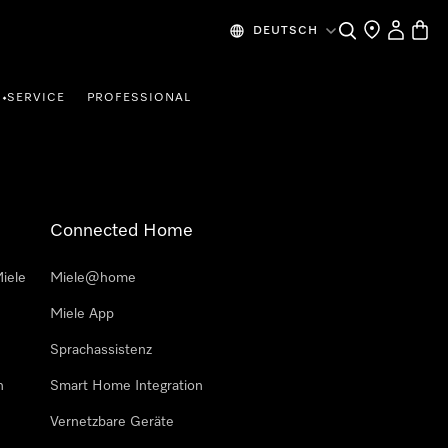
Suche
Händlersuche
Mein Kon
Waren
DEUTSCH
SERVICE
PROFESSIONAL
•
Connected Home
iele
Miele@home
Miele App
Sprachassistenz
n
Smart Home Integration
Vernetzbare Geräte