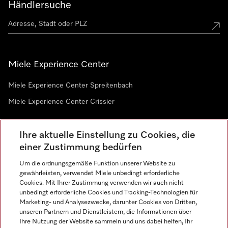
Händlersuche
Miele Experience Center
Miele Experience Center Spreitenbach
Miele Experience Center Crissier
Ihre aktuelle Einstellung zu Cookies, die
Newsletter
einer Zustimmung bedürfen
Um die ordnungsgemäße Funktion unserer Website zu
gewährleisten, verwendet Miele unbedingt erforderliche
Cookies. Mit Ihrer Zustimmung verwenden wir auch nicht
unbedingt erforderliche Cookies und Tracking-Technologien für
Marketing- und Analysezwecke, darunter Cookies von Dritten,
unseren Partnern und Dienstleistern, die Informationen über
Sprache
Ihre Nutzung der Website sammeln und uns dabei helfen, Ihr