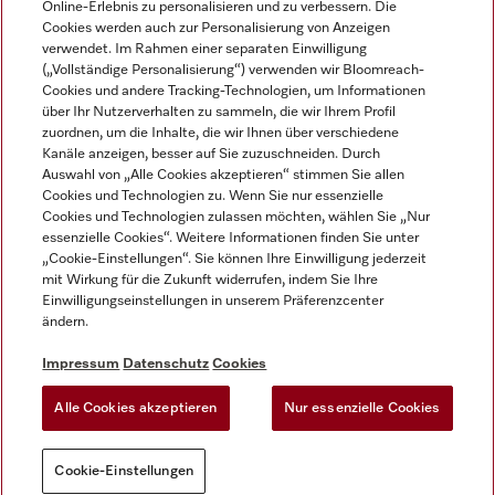
Online-Erlebnis zu personalisieren und zu verbessern. Die
Cookies werden auch zur Personalisierung von Anzeigen
DEUTSCH
verwendet. Im Rahmen einer separaten Einwilligung
(„Vollständige Personalisierung“) verwenden wir Bloomreach-
Cookies und andere Tracking-Technologien, um Informationen
über Ihr Nutzerverhalten zu sammeln, die wir Ihrem Profil
zuordnen, um die Inhalte, die wir Ihnen über verschiedene
Kanäle anzeigen, besser auf Sie zuzuschneiden. Durch
Miele auf Youtube
Miele auf Instagram
Miele auf Facebook
Miele auf LinkedIn
Miele auf LinkedIn
Auswahl von „Alle Cookies akzeptieren“ stimmen Sie allen
Cookies und Technologien zu. Wenn Sie nur essenzielle
Cookies und Technologien zulassen möchten, wählen Sie „Nur
essenzielle Cookies“. Weitere Informationen finden Sie unter
„Cookie-Einstellungen“. Sie können Ihre Einwilligung jederzeit
mit Wirkung für die Zukunft widerrufen, indem Sie Ihre
Impressum
Einwilligungseinstellungen in unserem Präferenzcenter
ändern.
AGB
Datenschutz
Impressum
Datenschutz
Cookies
Nutzungsbedigungen
Alle Cookies akzeptieren
Nur essenzielle Cookies
Cookie-Einstellungen
Cookie-Einstellungen