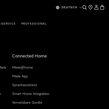
Suche
Händlersuche
Mein Kon
Waren
DEUTSCH
SERVICE
PROFESSIONAL
•
Connected Home
iele
Miele@home
Miele App
Sprachassistenz
n
Smart Home Integration
Vernetzbare Geräte