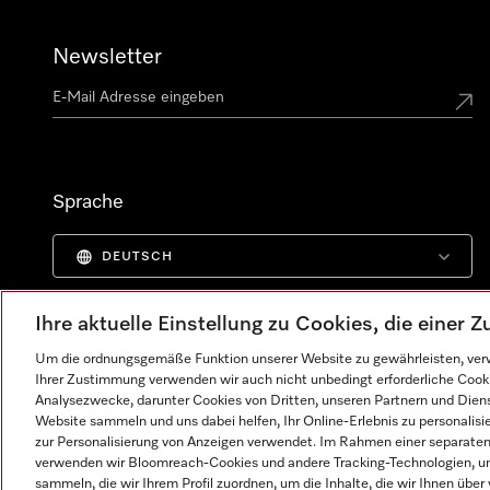
Newsletter
Sprache
DEUTSCH
Ihre aktuelle Einstellung zu Cookies, die einer
Um die ordnungsgemäße Funktion unserer Website zu gewährleisten, verw
Ihrer Zustimmung verwenden wir auch nicht unbedingt erforderliche Cook
Analysezwecke, darunter Cookies von Dritten, unseren Partnern und Dienst
Website sammeln und uns dabei helfen, Ihr Online-Erlebnis zu personalis
zur Personalisierung von Anzeigen verwendet. Im Rahmen einer separaten E
verwenden wir Bloomreach-Cookies und andere Tracking-Technologien, um
sammeln, die wir Ihrem Profil zuordnen, um die Inhalte, die wir Ihnen übe