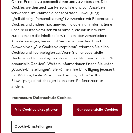
Online-Erlebnis zu personalisieren und zu verbessern. Die
Cookies werden auch zur Personalisierung von Anzeigen
DEUTSCH
verwendet. Im Rahmen einer separaten Einwilligung
(„Vollständige Personalisierung“) verwenden wir Bloomreach-
Cookies und andere Tracking-Technologien, um Informationen
über Ihr Nutzerverhalten zu sammeln, die wir Ihrem Profil
zuordnen, um die Inhalte, die wir Ihnen über verschiedene
Kanäle anzeigen, besser auf Sie zuzuschneiden. Durch
Miele auf Youtube
Miele auf Instagram
Miele auf Facebook
Miele auf LinkedIn
Miele auf LinkedIn
Auswahl von „Alle Cookies akzeptieren“ stimmen Sie allen
Cookies und Technologien zu. Wenn Sie nur essenzielle
Cookies und Technologien zulassen möchten, wählen Sie „Nur
essenzielle Cookies“. Weitere Informationen finden Sie unter
„Cookie-Einstellungen“. Sie können Ihre Einwilligung jederzeit
mit Wirkung für die Zukunft widerrufen, indem Sie Ihre
Impressum
Einwilligungseinstellungen in unserem Präferenzcenter
ändern.
AGB
Datenschutz
Impressum
Datenschutz
Cookies
Nutzungsbedigungen
Alle Cookies akzeptieren
Nur essenzielle Cookies
Cookie-Einstellungen
Cookie-Einstellungen