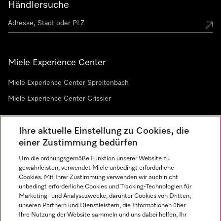
Händlersuche
Miele Experience Center
Miele Experience Center Spreitenbach
Miele Experience Center Crissier
Ihre aktuelle Einstellung zu Cookies, die
Newsletter
einer Zustimmung bedürfen
Um die ordnungsgemäße Funktion unserer Website zu
gewährleisten, verwendet Miele unbedingt erforderliche
Cookies. Mit Ihrer Zustimmung verwenden wir auch nicht
unbedingt erforderliche Cookies und Tracking-Technologien für
Marketing- und Analysezwecke, darunter Cookies von Dritten,
unseren Partnern und Dienstleistern, die Informationen über
Sprache
Ihre Nutzung der Website sammeln und uns dabei helfen, Ihr