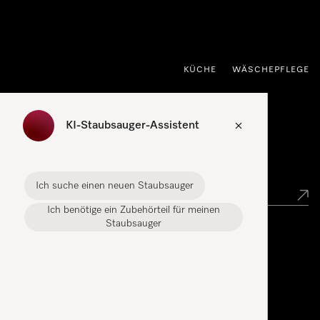
nhalt springen
KÜCHE
WÄSCHEPFLEGE
KI-Staubsauger-Assistent
Händlersuche
Ich suche einen neuen Staubsauger
Ich benötige ein Zubehörteil für meinen
Staubsauger
Miele Experience Center
Miele Experience Center Spreitenbach
Miele Experience Center Crissier