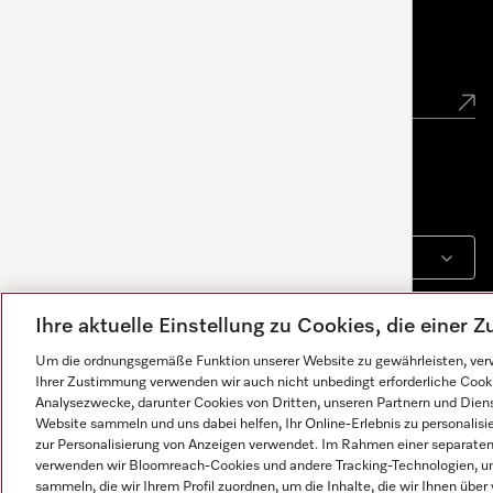
Newsletter
Sprache
DEUTSCH
Ihre aktuelle Einstellung zu Cookies, die einer
Um die ordnungsgemäße Funktion unserer Website zu gewährleisten, verw
Ihrer Zustimmung verwenden wir auch nicht unbedingt erforderliche Cook
Analysezwecke, darunter Cookies von Dritten, unseren Partnern und Dienst
Website sammeln und uns dabei helfen, Ihr Online-Erlebnis zu personalis
zur Personalisierung von Anzeigen verwendet. Im Rahmen einer separaten E
verwenden wir Bloomreach-Cookies und andere Tracking-Technologien, um
Antworten werden von KI generiert. Unser Assistent hilft
sammeln, die wir Ihrem Profil zuordnen, um die Inhalte, die wir Ihnen übe