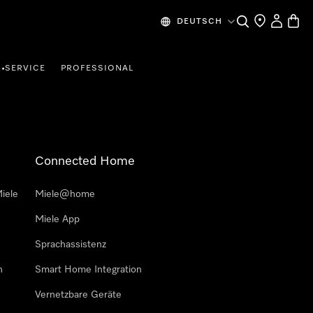
Suche
Händlersuche
Mein Kon
Waren
DEUTSCH
SERVICE
PROFESSIONAL
•
Connected Home
iele
Miele@home
Miele App
Sprachassistenz
n
Smart Home Integration
Vernetzbare Geräte