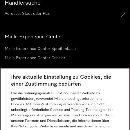
Händlersuche
Miele Experience Center
Miele Experience Center Spreitenbach
Miele Experience Center Crissier
Ihre aktuelle Einstellung zu Cookies, die
Newsletter
einer Zustimmung bedürfen
Um die ordnungsgemäße Funktion unserer Website zu
gewährleisten, verwendet Miele unbedingt erforderliche
Cookies. Mit Ihrer Zustimmung verwenden wir auch nicht
unbedingt erforderliche Cookies und Tracking-Technologien für
Marketing- und Analysezwecke, darunter Cookies von Dritten,
unseren Partnern und Dienstleistern, die Informationen über
Sprache
Ihre Nutzung der Website sammeln und uns dabei helfen, Ihr