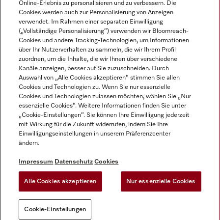
Online-Erlebnis zu personalisieren und zu verbessern. Die
Cookies werden auch zur Personalisierung von Anzeigen
DEUTSCH
verwendet. Im Rahmen einer separaten Einwilligung
(„Vollständige Personalisierung“) verwenden wir Bloomreach-
Cookies und andere Tracking-Technologien, um Informationen
über Ihr Nutzerverhalten zu sammeln, die wir Ihrem Profil
zuordnen, um die Inhalte, die wir Ihnen über verschiedene
Kanäle anzeigen, besser auf Sie zuzuschneiden. Durch
Miele auf Youtube
Miele auf Instagram
Miele auf Facebook
Miele auf LinkedIn
Miele auf LinkedIn
Auswahl von „Alle Cookies akzeptieren“ stimmen Sie allen
Cookies und Technologien zu. Wenn Sie nur essenzielle
Cookies und Technologien zulassen möchten, wählen Sie „Nur
essenzielle Cookies“. Weitere Informationen finden Sie unter
„Cookie-Einstellungen“. Sie können Ihre Einwilligung jederzeit
mit Wirkung für die Zukunft widerrufen, indem Sie Ihre
Impressum
Einwilligungseinstellungen in unserem Präferenzcenter
ändern.
AGB
Datenschutz
Impressum
Datenschutz
Cookies
Nutzungsbedigungen
Alle Cookies akzeptieren
Nur essenzielle Cookies
Cookie-Einstellungen
Cookie-Einstellungen