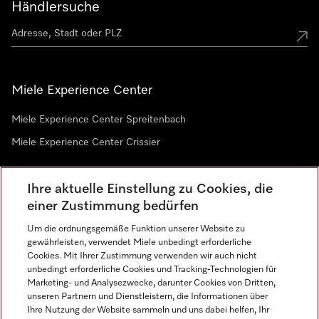
Händlersuche
Miele Experience Center
Miele Experience Center Spreitenbach
Miele Experience Center Crissier
Ihre aktuelle Einstellung zu Cookies, die
Newsletter
einer Zustimmung bedürfen
Um die ordnungsgemäße Funktion unserer Website zu
gewährleisten, verwendet Miele unbedingt erforderliche
Cookies. Mit Ihrer Zustimmung verwenden wir auch nicht
unbedingt erforderliche Cookies und Tracking-Technologien für
Marketing- und Analysezwecke, darunter Cookies von Dritten,
unseren Partnern und Dienstleistern, die Informationen über
Sprache
Ihre Nutzung der Website sammeln und uns dabei helfen, Ihr