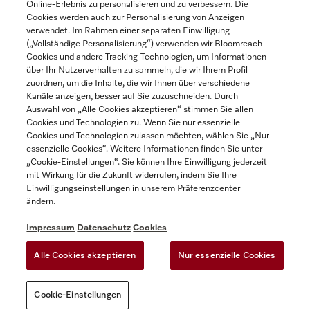
Online-Erlebnis zu personalisieren und zu verbessern. Die
Cookies werden auch zur Personalisierung von Anzeigen
DEUTSCH
verwendet. Im Rahmen einer separaten Einwilligung
(„Vollständige Personalisierung“) verwenden wir Bloomreach-
Cookies und andere Tracking-Technologien, um Informationen
über Ihr Nutzerverhalten zu sammeln, die wir Ihrem Profil
zuordnen, um die Inhalte, die wir Ihnen über verschiedene
Kanäle anzeigen, besser auf Sie zuzuschneiden. Durch
Miele auf Youtube
Miele auf Instagram
Miele auf Facebook
Miele auf LinkedIn
Miele auf LinkedIn
Auswahl von „Alle Cookies akzeptieren“ stimmen Sie allen
Cookies und Technologien zu. Wenn Sie nur essenzielle
Cookies und Technologien zulassen möchten, wählen Sie „Nur
essenzielle Cookies“. Weitere Informationen finden Sie unter
„Cookie-Einstellungen“. Sie können Ihre Einwilligung jederzeit
mit Wirkung für die Zukunft widerrufen, indem Sie Ihre
Impressum
Einwilligungseinstellungen in unserem Präferenzcenter
ändern.
AGB
Datenschutz
Impressum
Datenschutz
Cookies
Nutzungsbedigungen
Alle Cookies akzeptieren
Nur essenzielle Cookies
Cookie-Einstellungen
Cookie-Einstellungen