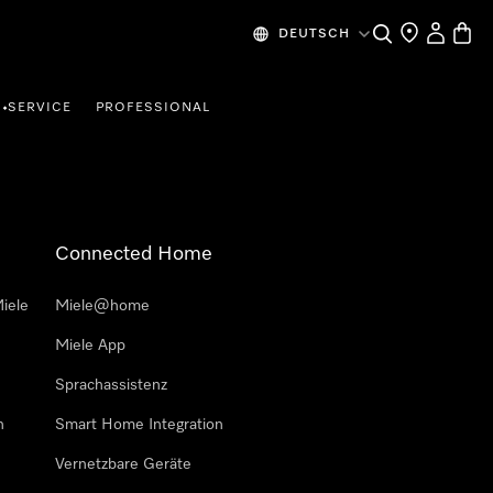
Suche
Händlersuche
Mein Kon
Waren
DEUTSCH
SERVICE
PROFESSIONAL
•
Connected Home
iele
Miele@home
Miele App
Sprachassistenz
n
Smart Home Integration
Vernetzbare Geräte