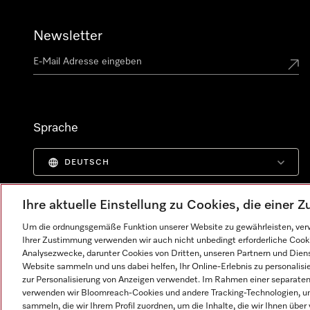
Newsletter
Sprache
DEUTSCH
Ihre aktuelle Einstellung zu Cookies, die einer
Um die ordnungsgemäße Funktion unserer Website zu gewährleisten, verw
Ihrer Zustimmung verwenden wir auch nicht unbedingt erforderliche Cook
Analysezwecke, darunter Cookies von Dritten, unseren Partnern und Dienst
Website sammeln und uns dabei helfen, Ihr Online-Erlebnis zu personalis
zur Personalisierung von Anzeigen verwendet. Im Rahmen einer separaten E
verwenden wir Bloomreach-Cookies und andere Tracking-Technologien, um
sammeln, die wir Ihrem Profil zuordnen, um die Inhalte, die wir Ihnen übe