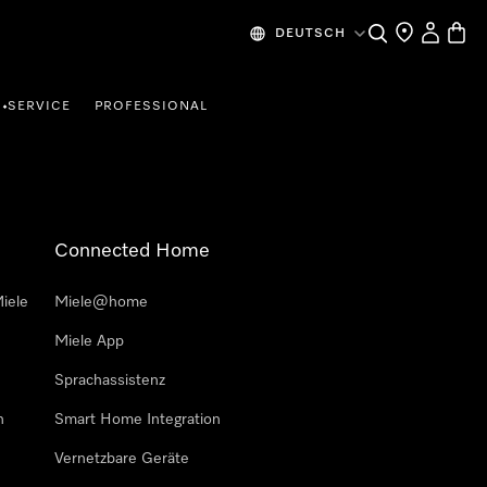
Suche
Händlersuche
Mein Kon
Waren
DEUTSCH
SERVICE
PROFESSIONAL
•
Connected Home
iele
Miele@home
Miele App
Sprachassistenz
n
Smart Home Integration
Vernetzbare Geräte