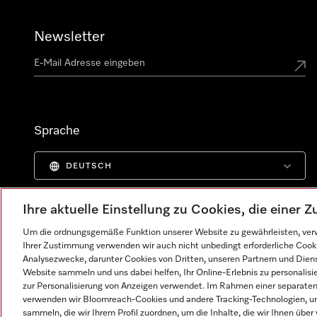
Newsletter
Sprache
DEUTSCH
Ihre aktuelle Einstellung zu Cookies, die einer
Um die ordnungsgemäße Funktion unserer Website zu gewährleisten, verw
Ihrer Zustimmung verwenden wir auch nicht unbedingt erforderliche Cook
Analysezwecke, darunter Cookies von Dritten, unseren Partnern und Dienst
Website sammeln und uns dabei helfen, Ihr Online-Erlebnis zu personalis
zur Personalisierung von Anzeigen verwendet. Im Rahmen einer separaten E
verwenden wir Bloomreach-Cookies und andere Tracking-Technologien, um
sammeln, die wir Ihrem Profil zuordnen, um die Inhalte, die wir Ihnen übe