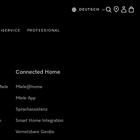
Suche
Händlersuche
Mein Kon
Waren
DEUTSCH
SERVICE
PROFESSIONAL
•
Connected Home
iele
Miele@home
Miele App
Sprachassistenz
n
Smart Home Integration
Vernetzbare Geräte