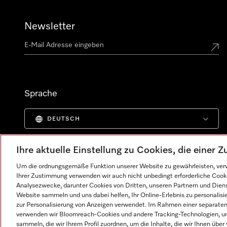
Newsletter
Sprache
DEUTSCH
Ihre aktuelle Einstellung zu Cookies, die einer
Um die ordnungsgemäße Funktion unserer Website zu gewährleisten, verw
Ihrer Zustimmung verwenden wir auch nicht unbedingt erforderliche Cook
Analysezwecke, darunter Cookies von Dritten, unseren Partnern und Dienst
Website sammeln und uns dabei helfen, Ihr Online-Erlebnis zu personalis
zur Personalisierung von Anzeigen verwendet. Im Rahmen einer separaten E
verwenden wir Bloomreach-Cookies und andere Tracking-Technologien, um
sammeln, die wir Ihrem Profil zuordnen, um die Inhalte, die wir Ihnen übe