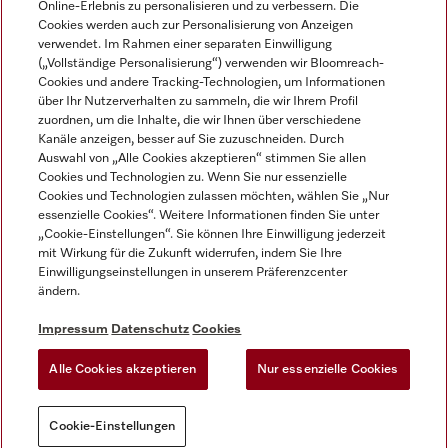
Online-Erlebnis zu personalisieren und zu verbessern. Die
Cookies werden auch zur Personalisierung von Anzeigen
DEUTSCH
verwendet. Im Rahmen einer separaten Einwilligung
(„Vollständige Personalisierung“) verwenden wir Bloomreach-
Cookies und andere Tracking-Technologien, um Informationen
über Ihr Nutzerverhalten zu sammeln, die wir Ihrem Profil
zuordnen, um die Inhalte, die wir Ihnen über verschiedene
Kanäle anzeigen, besser auf Sie zuzuschneiden. Durch
Miele auf Youtube
Miele auf Instagram
Miele auf Facebook
Miele auf LinkedIn
Miele auf LinkedIn
Auswahl von „Alle Cookies akzeptieren“ stimmen Sie allen
Cookies und Technologien zu. Wenn Sie nur essenzielle
Cookies und Technologien zulassen möchten, wählen Sie „Nur
essenzielle Cookies“. Weitere Informationen finden Sie unter
„Cookie-Einstellungen“. Sie können Ihre Einwilligung jederzeit
mit Wirkung für die Zukunft widerrufen, indem Sie Ihre
Impressum
Einwilligungseinstellungen in unserem Präferenzcenter
ändern.
AGB
Datenschutz
Impressum
Datenschutz
Cookies
Nutzungsbedigungen
Alle Cookies akzeptieren
Nur essenzielle Cookies
Cookie-Einstellungen
Cookie-Einstellungen
Sie können jederzeit
Probieren Sie