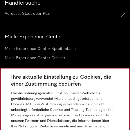
Händlersuche
Miele Experience Center
Miele Experience Center Spreitenbach
Miele Experience Center Crissier
Ihre aktuelle Einstellung zu Cookies, die
Newsletter
einer Zustimmung bedürfen
Um die ordnungsgemäße Funktion unserer Website zu
gewährleisten, verwendet Miele unbedingt erforderliche
Cookies. Mit Ihrer Zustimmung verwenden wir auch nicht
unbedingt erforderliche Cookies und Tracking-Technologien für
Marketing- und Analysezwecke, darunter Cookies von Dritten,
unseren Partnern und Dienstleistern, die Informationen über
Sprache
Ihre Nutzung der Website sammeln und uns dabei helfen, Ihr