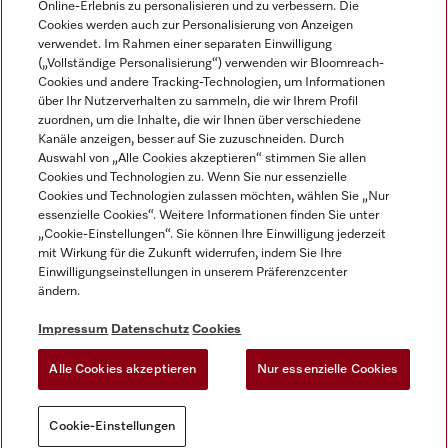
Online-Erlebnis zu personalisieren und zu verbessern. Die
Cookies werden auch zur Personalisierung von Anzeigen
DEUTSCH
verwendet. Im Rahmen einer separaten Einwilligung
(„Vollständige Personalisierung“) verwenden wir Bloomreach-
Cookies und andere Tracking-Technologien, um Informationen
über Ihr Nutzerverhalten zu sammeln, die wir Ihrem Profil
zuordnen, um die Inhalte, die wir Ihnen über verschiedene
Kanäle anzeigen, besser auf Sie zuzuschneiden. Durch
Miele auf Youtube
Miele auf Instagram
Miele auf Facebook
Miele auf LinkedIn
Miele auf LinkedIn
Auswahl von „Alle Cookies akzeptieren“ stimmen Sie allen
Cookies und Technologien zu. Wenn Sie nur essenzielle
Cookies und Technologien zulassen möchten, wählen Sie „Nur
essenzielle Cookies“. Weitere Informationen finden Sie unter
„Cookie-Einstellungen“. Sie können Ihre Einwilligung jederzeit
mit Wirkung für die Zukunft widerrufen, indem Sie Ihre
Impressum
Einwilligungseinstellungen in unserem Präferenzcenter
ändern.
AGB
Datenschutz
Impressum
Datenschutz
Cookies
Nutzungsbedigungen
Alle Cookies akzeptieren
Nur essenzielle Cookies
Cookie-Einstellungen
Cookie-Einstellungen