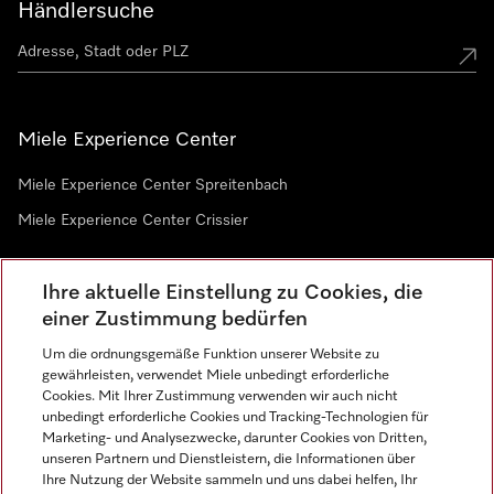
Händlersuche
Miele Experience Center
Miele Experience Center Spreitenbach
Miele Experience Center Crissier
Ihre aktuelle Einstellung zu Cookies, die
Newsletter
einer Zustimmung bedürfen
Um die ordnungsgemäße Funktion unserer Website zu
gewährleisten, verwendet Miele unbedingt erforderliche
Cookies. Mit Ihrer Zustimmung verwenden wir auch nicht
unbedingt erforderliche Cookies und Tracking-Technologien für
Marketing- und Analysezwecke, darunter Cookies von Dritten,
unseren Partnern und Dienstleistern, die Informationen über
Sprache
Ihre Nutzung der Website sammeln und uns dabei helfen, Ihr