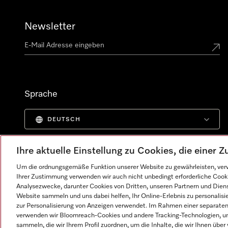
Newsletter
Sprache
DEUTSCH
Ihre aktuelle Einstellung zu Cookies, die einer
Um die ordnungsgemäße Funktion unserer Website zu gewährleisten, verw
Ihrer Zustimmung verwenden wir auch nicht unbedingt erforderliche Cook
Analysezwecke, darunter Cookies von Dritten, unseren Partnern und Dienst
Website sammeln und uns dabei helfen, Ihr Online-Erlebnis zu personalis
zur Personalisierung von Anzeigen verwendet. Im Rahmen einer separaten E
verwenden wir Bloomreach-Cookies und andere Tracking-Technologien, um
sammeln, die wir Ihrem Profil zuordnen, um die Inhalte, die wir Ihnen übe