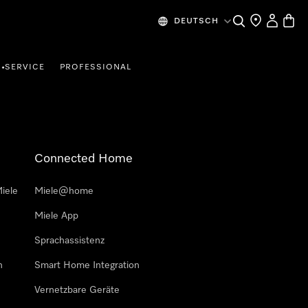
Suche
Händlersuche
Mein Kon
Waren
DEUTSCH
SERVICE
PROFESSIONAL
•
Connected Home
iele
Miele@home
Miele App
Sprachassistenz
n
Smart Home Integration
Vernetzbare Geräte