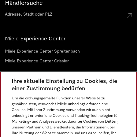
Händlersuche
Miele Experience Center
Miele Experience Center Spreitenbach
Miele Experience Center Crissier
Ihre aktuelle Einstellung zu Cookies, die
Newsletter
einer Zustimmung bedürfen
Um die ordnungsgemäße Funktion unserer Website zu
gewährleisten, verwendet Miele unbedingt erforderliche
Cookies. Mit Ihrer Zustimmung verwenden wir auch nicht
unbedingt erforderliche Cookies und Tracking-Technologien für
Marketing- und Analysezwecke, darunter Cookies von Dritten,
unseren Partnern und Dienstleistern, die Informationen über
Sprache
Ihre Nutzung der Website sammeln und uns dabei helfen, Ihr