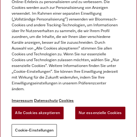
Online-Erlebnis zu personalisieren und zu verbessern. Die
Cookies werden auch zur Personalisierung von Anzeigen
DEUTSCH
verwendet. Im Rahmen einer separaten Einwilligung
(„Vollständige Personalisierung“) verwenden wir Bloomreach-
Cookies und andere Tracking-Technologien, um Informationen
über Ihr Nutzerverhalten zu sammeln, die wir Ihrem Profil
zuordnen, um die Inhalte, die wir Ihnen über verschiedene
Kanäle anzeigen, besser auf Sie zuzuschneiden. Durch
Miele auf Youtube
Miele auf Instagram
Miele auf Facebook
Miele auf LinkedIn
Miele auf LinkedIn
Auswahl von „Alle Cookies akzeptieren“ stimmen Sie allen
Cookies und Technologien zu. Wenn Sie nur essenzielle
Cookies und Technologien zulassen möchten, wählen Sie „Nur
essenzielle Cookies“. Weitere Informationen finden Sie unter
„Cookie-Einstellungen“. Sie können Ihre Einwilligung jederzeit
mit Wirkung für die Zukunft widerrufen, indem Sie Ihre
Impressum
Einwilligungseinstellungen in unserem Präferenzcenter
ändern.
AGB
Datenschutz
Impressum
Datenschutz
Cookies
Nutzungsbedigungen
Alle Cookies akzeptieren
Nur essenzielle Cookies
Cookie-Einstellungen
Cookie-Einstellungen