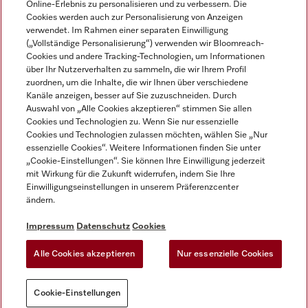
Online-Erlebnis zu personalisieren und zu verbessern. Die
Cookies werden auch zur Personalisierung von Anzeigen
DEUTSCH
verwendet. Im Rahmen einer separaten Einwilligung
(„Vollständige Personalisierung“) verwenden wir Bloomreach-
Cookies und andere Tracking-Technologien, um Informationen
über Ihr Nutzerverhalten zu sammeln, die wir Ihrem Profil
zuordnen, um die Inhalte, die wir Ihnen über verschiedene
Kanäle anzeigen, besser auf Sie zuzuschneiden. Durch
Miele auf Youtube
Miele auf Instagram
Miele auf Facebook
Miele auf LinkedIn
Miele auf LinkedIn
Auswahl von „Alle Cookies akzeptieren“ stimmen Sie allen
Cookies und Technologien zu. Wenn Sie nur essenzielle
Cookies und Technologien zulassen möchten, wählen Sie „Nur
essenzielle Cookies“. Weitere Informationen finden Sie unter
„Cookie-Einstellungen“. Sie können Ihre Einwilligung jederzeit
mit Wirkung für die Zukunft widerrufen, indem Sie Ihre
Impressum
Einwilligungseinstellungen in unserem Präferenzcenter
ändern.
AGB
Datenschutz
Impressum
Datenschutz
Cookies
Nutzungsbedigungen
Alle Cookies akzeptieren
Nur essenzielle Cookies
Cookie-Einstellungen
Cookie-Einstellungen