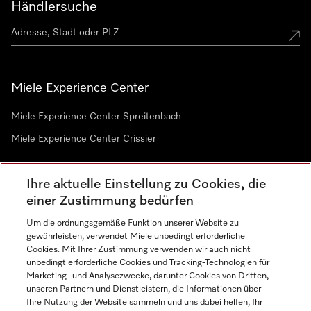
Händlersuche
Miele Experience Center
Miele Experience Center Spreitenbach
Miele Experience Center Crissier
Ihre aktuelle Einstellung zu Cookies, die
Newsletter
einer Zustimmung bedürfen
Um die ordnungsgemäße Funktion unserer Website zu
gewährleisten, verwendet Miele unbedingt erforderliche
Cookies. Mit Ihrer Zustimmung verwenden wir auch nicht
unbedingt erforderliche Cookies und Tracking-Technologien für
Marketing- und Analysezwecke, darunter Cookies von Dritten,
unseren Partnern und Dienstleistern, die Informationen über
Sprache
Ihre Nutzung der Website sammeln und uns dabei helfen, Ihr