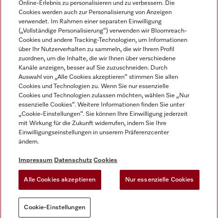
Online-Erlebnis zu personalisieren und zu verbessern. Die
Cookies werden auch zur Personalisierung von Anzeigen
DEUTSCH
verwendet. Im Rahmen einer separaten Einwilligung
(„Vollständige Personalisierung“) verwenden wir Bloomreach-
Cookies und andere Tracking-Technologien, um Informationen
über Ihr Nutzerverhalten zu sammeln, die wir Ihrem Profil
zuordnen, um die Inhalte, die wir Ihnen über verschiedene
Kanäle anzeigen, besser auf Sie zuzuschneiden. Durch
Miele auf Youtube
Miele auf Instagram
Miele auf Facebook
Miele auf LinkedIn
Miele auf LinkedIn
Auswahl von „Alle Cookies akzeptieren“ stimmen Sie allen
Cookies und Technologien zu. Wenn Sie nur essenzielle
Cookies und Technologien zulassen möchten, wählen Sie „Nur
essenzielle Cookies“. Weitere Informationen finden Sie unter
„Cookie-Einstellungen“. Sie können Ihre Einwilligung jederzeit
mit Wirkung für die Zukunft widerrufen, indem Sie Ihre
Impressum
Einwilligungseinstellungen in unserem Präferenzcenter
ändern.
AGB
Datenschutz
Impressum
Datenschutz
Cookies
Nutzungsbedigungen
Alle Cookies akzeptieren
Nur essenzielle Cookies
Cookie-Einstellungen
Cookie-Einstellungen