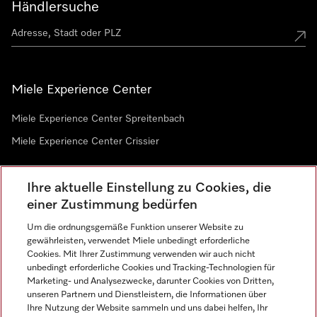
Händlersuche
Miele Experience Center
Miele Experience Center Spreitenbach
Miele Experience Center Crissier
Ihre aktuelle Einstellung zu Cookies, die
Newsletter
einer Zustimmung bedürfen
Um die ordnungsgemäße Funktion unserer Website zu
gewährleisten, verwendet Miele unbedingt erforderliche
Cookies. Mit Ihrer Zustimmung verwenden wir auch nicht
unbedingt erforderliche Cookies und Tracking-Technologien für
Marketing- und Analysezwecke, darunter Cookies von Dritten,
unseren Partnern und Dienstleistern, die Informationen über
Sprache
Ihre Nutzung der Website sammeln und uns dabei helfen, Ihr