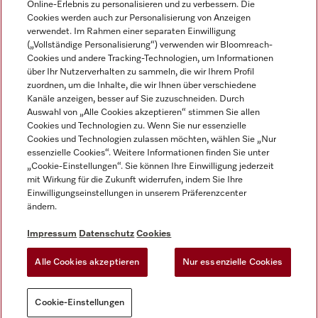
Online-Erlebnis zu personalisieren und zu verbessern. Die
Cookies werden auch zur Personalisierung von Anzeigen
DEUTSCH
verwendet. Im Rahmen einer separaten Einwilligung
(„Vollständige Personalisierung“) verwenden wir Bloomreach-
Cookies und andere Tracking-Technologien, um Informationen
über Ihr Nutzerverhalten zu sammeln, die wir Ihrem Profil
zuordnen, um die Inhalte, die wir Ihnen über verschiedene
Kanäle anzeigen, besser auf Sie zuzuschneiden. Durch
Miele auf Youtube
Miele auf Instagram
Miele auf Facebook
Miele auf LinkedIn
Miele auf LinkedIn
Auswahl von „Alle Cookies akzeptieren“ stimmen Sie allen
Cookies und Technologien zu. Wenn Sie nur essenzielle
Cookies und Technologien zulassen möchten, wählen Sie „Nur
essenzielle Cookies“. Weitere Informationen finden Sie unter
„Cookie-Einstellungen“. Sie können Ihre Einwilligung jederzeit
mit Wirkung für die Zukunft widerrufen, indem Sie Ihre
Impressum
Einwilligungseinstellungen in unserem Präferenzcenter
ändern.
AGB
Datenschutz
Impressum
Datenschutz
Cookies
Nutzungsbedigungen
Alle Cookies akzeptieren
Nur essenzielle Cookies
Cookie-Einstellungen
Cookie-Einstellungen