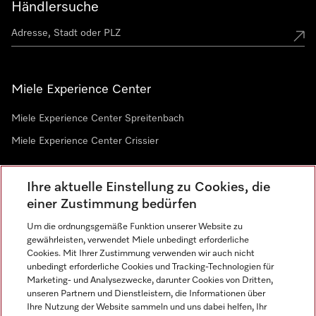
Händlersuche
Miele Experience Center
Miele Experience Center Spreitenbach
Miele Experience Center Crissier
Ihre aktuelle Einstellung zu Cookies, die
Newsletter
einer Zustimmung bedürfen
Um die ordnungsgemäße Funktion unserer Website zu
gewährleisten, verwendet Miele unbedingt erforderliche
Cookies. Mit Ihrer Zustimmung verwenden wir auch nicht
unbedingt erforderliche Cookies und Tracking-Technologien für
Marketing- und Analysezwecke, darunter Cookies von Dritten,
unseren Partnern und Dienstleistern, die Informationen über
Sprache
Ihre Nutzung der Website sammeln und uns dabei helfen, Ihr