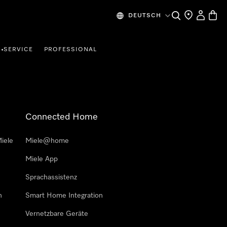
Suche
Händlersuche
Mein Kon
Waren
DEUTSCH
SERVICE
PROFESSIONAL
•
Connected Home
iele
Miele@home
Miele App
Sprachassistenz
n
Smart Home Integration
Vernetzbare Geräte