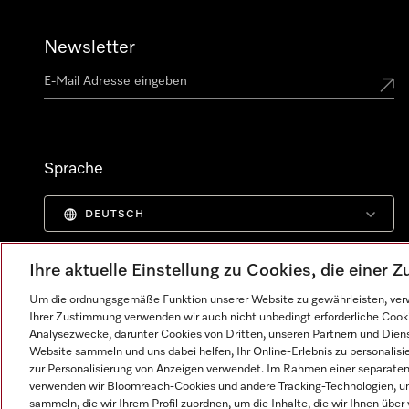
Newsletter
Sprache
DEUTSCH
Ihre aktuelle Einstellung zu Cookies, die einer
Um die ordnungsgemäße Funktion unserer Website zu gewährleisten, verw
Ihrer Zustimmung verwenden wir auch nicht unbedingt erforderliche Cook
Analysezwecke, darunter Cookies von Dritten, unseren Partnern und Dienst
Website sammeln und uns dabei helfen, Ihr Online-Erlebnis zu personalis
zur Personalisierung von Anzeigen verwendet. Im Rahmen einer separaten E
verwenden wir Bloomreach-Cookies und andere Tracking-Technologien, um
sammeln, die wir Ihrem Profil zuordnen, um die Inhalte, die wir Ihnen übe