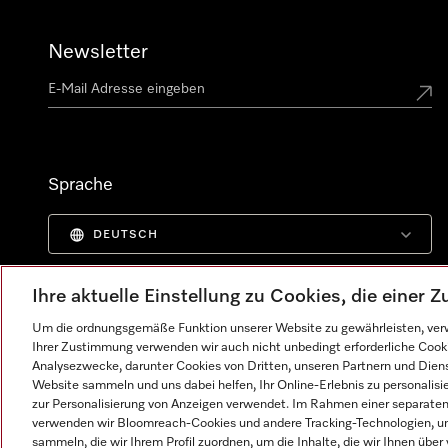
Newsletter
Sprache
DEUTSCH
Ihre aktuelle Einstellung zu Cookies, die einer
Um die ordnungsgemäße Funktion unserer Website zu gewährleisten, verw
Ihrer Zustimmung verwenden wir auch nicht unbedingt erforderliche Cook
Analysezwecke, darunter Cookies von Dritten, unseren Partnern und Dienst
Website sammeln und uns dabei helfen, Ihr Online-Erlebnis zu personalis
zur Personalisierung von Anzeigen verwendet. Im Rahmen einer separaten E
verwenden wir Bloomreach-Cookies und andere Tracking-Technologien, um
sammeln, die wir Ihrem Profil zuordnen, um die Inhalte, die wir Ihnen übe