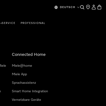
Suche
Händlersuche
Mein Kon
Waren
DEUTSCH
SERVICE
PROFESSIONAL
•
Connected Home
iele
Miele@home
Miele App
Sprachassistenz
n
Smart Home Integration
Vernetzbare Geräte