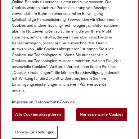
Online-Erlebnis zu personalisieren und zu verbessern. Die
Cookies werden auch zur Personalisierung von Anzeigen
DEUTSCH
verwendet. Im Rahmen einer separaten Einwilligung
(„Vollständige Personalisierung“) verwenden wir Bloomreach-
Cookies und andere Tracking-Technologien, um Informationen
über Ihr Nutzerverhalten zu sammeln, die wir Ihrem Profil
zuordnen, um die Inhalte, die wir Ihnen über verschiedene
Kanäle anzeigen, besser auf Sie zuzuschneiden. Durch
Miele auf Youtube
Miele auf Instagram
Miele auf Facebook
Miele auf LinkedIn
Miele auf LinkedIn
Auswahl von „Alle Cookies akzeptieren“ stimmen Sie allen
Cookies und Technologien zu. Wenn Sie nur essenzielle
Cookies und Technologien zulassen möchten, wählen Sie „Nur
essenzielle Cookies“. Weitere Informationen finden Sie unter
„Cookie-Einstellungen“. Sie können Ihre Einwilligung jederzeit
mit Wirkung für die Zukunft widerrufen, indem Sie Ihre
Impressum
Einwilligungseinstellungen in unserem Präferenzcenter
ändern.
AGB
Datenschutz
Impressum
Datenschutz
Cookies
Nutzungsbedigungen
Alle Cookies akzeptieren
Nur essenzielle Cookies
Cookie-Einstellungen
Cookie-Einstellungen