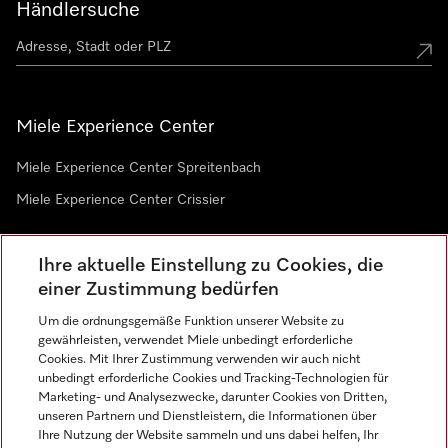
Händlersuche
Miele Experience Center
Miele Experience Center Spreitenbach
Miele Experience Center Crissier
Ihre aktuelle Einstellung zu Cookies, die
Newsletter
einer Zustimmung bedürfen
Um die ordnungsgemäße Funktion unserer Website zu
gewährleisten, verwendet Miele unbedingt erforderliche
Cookies. Mit Ihrer Zustimmung verwenden wir auch nicht
unbedingt erforderliche Cookies und Tracking-Technologien für
Marketing- und Analysezwecke, darunter Cookies von Dritten,
unseren Partnern und Dienstleistern, die Informationen über
Sprache
Ihre Nutzung der Website sammeln und uns dabei helfen, Ihr