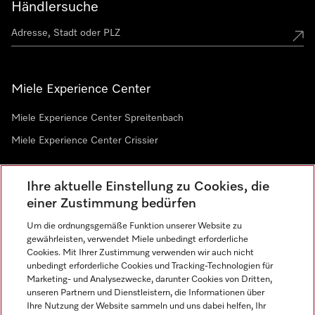
Händlersuche
Miele Experience Center
Miele Experience Center Spreitenbach
Miele Experience Center Crissier
Ihre aktuelle Einstellung zu Cookies, die
Newsletter
einer Zustimmung bedürfen
Um die ordnungsgemäße Funktion unserer Website zu
gewährleisten, verwendet Miele unbedingt erforderliche
Cookies. Mit Ihrer Zustimmung verwenden wir auch nicht
unbedingt erforderliche Cookies und Tracking-Technologien für
Marketing- und Analysezwecke, darunter Cookies von Dritten,
unseren Partnern und Dienstleistern, die Informationen über
Sprache
Ihre Nutzung der Website sammeln und uns dabei helfen, Ihr