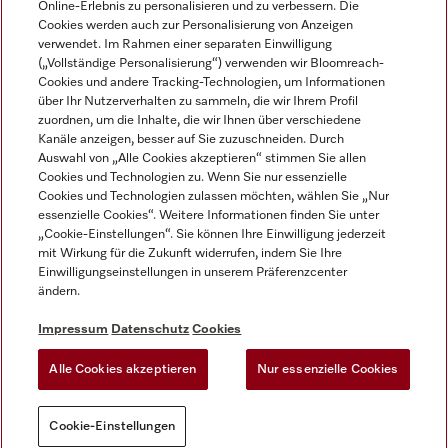
Online-Erlebnis zu personalisieren und zu verbessern. Die
Cookies werden auch zur Personalisierung von Anzeigen
DEUTSCH
verwendet. Im Rahmen einer separaten Einwilligung
(„Vollständige Personalisierung“) verwenden wir Bloomreach-
Cookies und andere Tracking-Technologien, um Informationen
über Ihr Nutzerverhalten zu sammeln, die wir Ihrem Profil
zuordnen, um die Inhalte, die wir Ihnen über verschiedene
Kanäle anzeigen, besser auf Sie zuzuschneiden. Durch
Miele auf Youtube
Miele auf Instagram
Miele auf Facebook
Miele auf LinkedIn
Miele auf LinkedIn
Auswahl von „Alle Cookies akzeptieren“ stimmen Sie allen
Cookies und Technologien zu. Wenn Sie nur essenzielle
Cookies und Technologien zulassen möchten, wählen Sie „Nur
essenzielle Cookies“. Weitere Informationen finden Sie unter
„Cookie-Einstellungen“. Sie können Ihre Einwilligung jederzeit
mit Wirkung für die Zukunft widerrufen, indem Sie Ihre
Impressum
Einwilligungseinstellungen in unserem Präferenzcenter
ändern.
AGB
Datenschutz
Impressum
Datenschutz
Cookies
Nutzungsbedigungen
Alle Cookies akzeptieren
Nur essenzielle Cookies
Cookie-Einstellungen
Cookie-Einstellungen