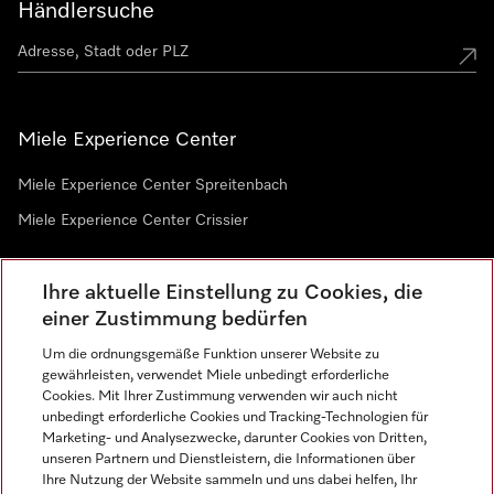
Händlersuche
Miele Experience Center
Miele Experience Center Spreitenbach
Miele Experience Center Crissier
Ihre aktuelle Einstellung zu Cookies, die
Newsletter
einer Zustimmung bedürfen
Um die ordnungsgemäße Funktion unserer Website zu
gewährleisten, verwendet Miele unbedingt erforderliche
Cookies. Mit Ihrer Zustimmung verwenden wir auch nicht
unbedingt erforderliche Cookies und Tracking-Technologien für
Marketing- und Analysezwecke, darunter Cookies von Dritten,
unseren Partnern und Dienstleistern, die Informationen über
Sprache
Ihre Nutzung der Website sammeln und uns dabei helfen, Ihr