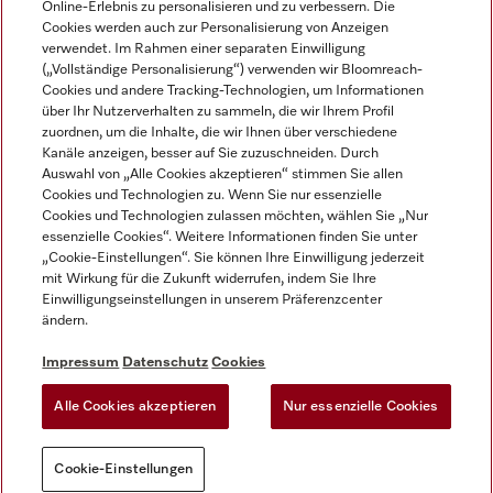
Online-Erlebnis zu personalisieren und zu verbessern. Die
Cookies werden auch zur Personalisierung von Anzeigen
DEUTSCH
verwendet. Im Rahmen einer separaten Einwilligung
(„Vollständige Personalisierung“) verwenden wir Bloomreach-
Cookies und andere Tracking-Technologien, um Informationen
über Ihr Nutzerverhalten zu sammeln, die wir Ihrem Profil
zuordnen, um die Inhalte, die wir Ihnen über verschiedene
Kanäle anzeigen, besser auf Sie zuzuschneiden. Durch
Miele auf Youtube
Miele auf Instagram
Miele auf Facebook
Miele auf LinkedIn
Miele auf LinkedIn
Auswahl von „Alle Cookies akzeptieren“ stimmen Sie allen
Cookies und Technologien zu. Wenn Sie nur essenzielle
Cookies und Technologien zulassen möchten, wählen Sie „Nur
essenzielle Cookies“. Weitere Informationen finden Sie unter
„Cookie-Einstellungen“. Sie können Ihre Einwilligung jederzeit
mit Wirkung für die Zukunft widerrufen, indem Sie Ihre
Impressum
Einwilligungseinstellungen in unserem Präferenzcenter
ändern.
AGB
Datenschutz
Impressum
Datenschutz
Cookies
Nutzungsbedigungen
Alle Cookies akzeptieren
Nur essenzielle Cookies
Cookie-Einstellungen
Cookie-Einstellungen