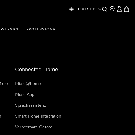
Suche
Händlersuche
Mein Kon
Waren
DEUTSCH
SERVICE
PROFESSIONAL
•
Connected Home
iele
Miele@home
Miele App
Sprachassistenz
n
Smart Home Integration
Vernetzbare Geräte