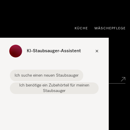
nhalt springen
KÜCHE
WÄSCHEPFLEGE
KI-Staubsauger-Assistent
Händlersuche
Ich suche einen neuen Staubsauger
Ich benötige ein Zubehörteil für meinen
Staubsauger
Miele Experience Center
Miele Experience Center Spreitenbach
Miele Experience Center Crissier