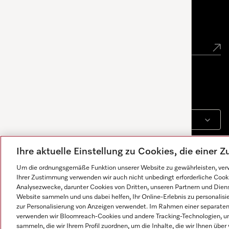
Newsletter
Sprache
DEUTSCH
Ihre aktuelle Einstellung zu Cookies, die einer
Um die ordnungsgemäße Funktion unserer Website zu gewährleisten, verw
Ihrer Zustimmung verwenden wir auch nicht unbedingt erforderliche Cook
Analysezwecke, darunter Cookies von Dritten, unseren Partnern und Dienst
Website sammeln und uns dabei helfen, Ihr Online-Erlebnis zu personalis
zur Personalisierung von Anzeigen verwendet. Im Rahmen einer separaten E
verwenden wir Bloomreach-Cookies und andere Tracking-Technologien, um
Antworten werden von KI generiert. Unser Assistent hilft
sammeln, die wir Ihrem Profil zuordnen, um die Inhalte, die wir Ihnen übe