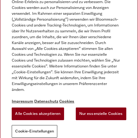
Online-Erlebnis zu personalisieren und zu verbessern. Die
Cookies werden auch zur Personalisierung von Anzeigen
DEUTSCH
verwendet. Im Rahmen einer separaten Einwilligung
(„Vollständige Personalisierung“) verwenden wir Bloomreach-
Cookies und andere Tracking-Technologien, um Informationen
über Ihr Nutzerverhalten zu sammeln, die wir Ihrem Profil
zuordnen, um die Inhalte, die wir Ihnen über verschiedene
Kanäle anzeigen, besser auf Sie zuzuschneiden. Durch
Miele auf Youtube
Miele auf Instagram
Miele auf Facebook
Miele auf LinkedIn
Miele auf LinkedIn
Auswahl von „Alle Cookies akzeptieren“ stimmen Sie allen
Cookies und Technologien zu. Wenn Sie nur essenzielle
Cookies und Technologien zulassen möchten, wählen Sie „Nur
essenzielle Cookies“. Weitere Informationen finden Sie unter
„Cookie-Einstellungen“. Sie können Ihre Einwilligung jederzeit
mit Wirkung für die Zukunft widerrufen, indem Sie Ihre
Impressum
Einwilligungseinstellungen in unserem Präferenzcenter
ändern.
AGB
Datenschutz
Impressum
Datenschutz
Cookies
Nutzungsbedigungen
Alle Cookies akzeptieren
Nur essenzielle Cookies
Cookie-Einstellungen
Cookie-Einstellungen