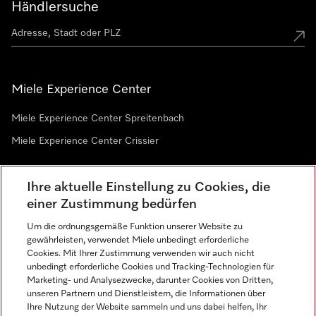
Händlersuche
Miele Experience Center
Miele Experience Center Spreitenbach
Miele Experience Center Crissier
Ihre aktuelle Einstellung zu Cookies, die
Newsletter
einer Zustimmung bedürfen
Um die ordnungsgemäße Funktion unserer Website zu
gewährleisten, verwendet Miele unbedingt erforderliche
Cookies. Mit Ihrer Zustimmung verwenden wir auch nicht
unbedingt erforderliche Cookies und Tracking-Technologien für
Marketing- und Analysezwecke, darunter Cookies von Dritten,
unseren Partnern und Dienstleistern, die Informationen über
Sprache
Ihre Nutzung der Website sammeln und uns dabei helfen, Ihr