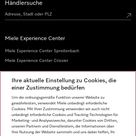
Händlersuche
Miele Experience Center
Miele Experience Center Spreitenbach
Miele Experience Center Crissier
Ihre aktuelle Einstellung zu Cookies, die
Newsletter
einer Zustimmung bedürfen
Um die ordnungsgemäße Funktion unserer Website zu
gewährleisten, verwendet Miele unbedingt erforderliche
Cookies. Mit Ihrer Zustimmung verwenden wir auch nicht
unbedingt erforderliche Cookies und Tracking-Technologien für
Marketing- und Analysezwecke, darunter Cookies von Dritten,
unseren Partnern und Dienstleistern, die Informationen über
Sprache
Ihre Nutzung der Website sammeln und uns dabei helfen, Ihr