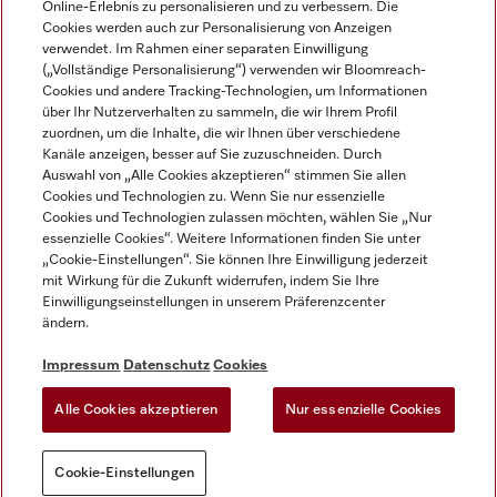
Online-Erlebnis zu personalisieren und zu verbessern. Die
Cookies werden auch zur Personalisierung von Anzeigen
DEUTSCH
verwendet. Im Rahmen einer separaten Einwilligung
(„Vollständige Personalisierung“) verwenden wir Bloomreach-
Cookies und andere Tracking-Technologien, um Informationen
über Ihr Nutzerverhalten zu sammeln, die wir Ihrem Profil
zuordnen, um die Inhalte, die wir Ihnen über verschiedene
Kanäle anzeigen, besser auf Sie zuzuschneiden. Durch
Miele auf Youtube
Miele auf Instagram
Miele auf Facebook
Miele auf LinkedIn
Miele auf LinkedIn
Auswahl von „Alle Cookies akzeptieren“ stimmen Sie allen
Cookies und Technologien zu. Wenn Sie nur essenzielle
Cookies und Technologien zulassen möchten, wählen Sie „Nur
essenzielle Cookies“. Weitere Informationen finden Sie unter
„Cookie-Einstellungen“. Sie können Ihre Einwilligung jederzeit
mit Wirkung für die Zukunft widerrufen, indem Sie Ihre
Impressum
Einwilligungseinstellungen in unserem Präferenzcenter
ändern.
AGB
Datenschutz
Impressum
Datenschutz
Cookies
Nutzungsbedigungen
Alle Cookies akzeptieren
Nur essenzielle Cookies
Cookie-Einstellungen
Cookie-Einstellungen
Sie können jederzeit
Probieren Sie