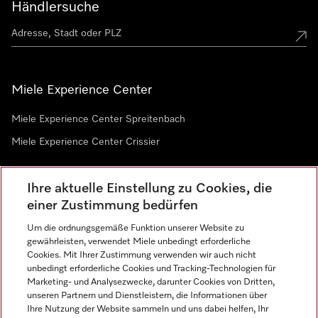
Händlersuche
Miele Experience Center
Miele Experience Center Spreitenbach
Miele Experience Center Crissier
Ihre aktuelle Einstellung zu Cookies, die
Newsletter
einer Zustimmung bedürfen
Um die ordnungsgemäße Funktion unserer Website zu
gewährleisten, verwendet Miele unbedingt erforderliche
Cookies. Mit Ihrer Zustimmung verwenden wir auch nicht
unbedingt erforderliche Cookies und Tracking-Technologien für
Marketing- und Analysezwecke, darunter Cookies von Dritten,
unseren Partnern und Dienstleistern, die Informationen über
Sprache
Ihre Nutzung der Website sammeln und uns dabei helfen, Ihr