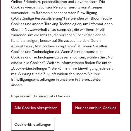
Online-Erlebnis zu personalisieren und zu verbessern. Die
Cookies werden auch zur Personalisierung von Anzeigen
DEUTSCH
verwendet. Im Rahmen einer separaten Einwilligung
(„Vollständige Personalisierung“) verwenden wir Bloomreach-
Cookies und andere Tracking-Technologien, um Informationen
über Ihr Nutzerverhalten zu sammeln, die wir Ihrem Profil
zuordnen, um die Inhalte, die wir Ihnen über verschiedene
Kanäle anzeigen, besser auf Sie zuzuschneiden. Durch
Miele auf Youtube
Miele auf Instagram
Miele auf Facebook
Miele auf LinkedIn
Miele auf LinkedIn
Auswahl von „Alle Cookies akzeptieren“ stimmen Sie allen
Cookies und Technologien zu. Wenn Sie nur essenzielle
Cookies und Technologien zulassen möchten, wählen Sie „Nur
essenzielle Cookies“. Weitere Informationen finden Sie unter
„Cookie-Einstellungen“. Sie können Ihre Einwilligung jederzeit
mit Wirkung für die Zukunft widerrufen, indem Sie Ihre
Impressum
Einwilligungseinstellungen in unserem Präferenzcenter
ändern.
AGB
Datenschutz
Impressum
Datenschutz
Cookies
Nutzungsbedigungen
Alle Cookies akzeptieren
Nur essenzielle Cookies
Cookie-Einstellungen
Cookie-Einstellungen