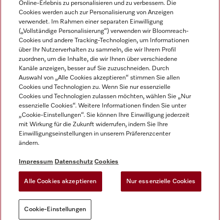
Online-Erlebnis zu personalisieren und zu verbessern. Die
Cookies werden auch zur Personalisierung von Anzeigen
DEUTSCH
verwendet. Im Rahmen einer separaten Einwilligung
(„Vollständige Personalisierung“) verwenden wir Bloomreach-
Cookies und andere Tracking-Technologien, um Informationen
über Ihr Nutzerverhalten zu sammeln, die wir Ihrem Profil
zuordnen, um die Inhalte, die wir Ihnen über verschiedene
Kanäle anzeigen, besser auf Sie zuzuschneiden. Durch
Miele auf Youtube
Miele auf Instagram
Miele auf Facebook
Miele auf LinkedIn
Miele auf LinkedIn
Auswahl von „Alle Cookies akzeptieren“ stimmen Sie allen
Cookies und Technologien zu. Wenn Sie nur essenzielle
Cookies und Technologien zulassen möchten, wählen Sie „Nur
essenzielle Cookies“. Weitere Informationen finden Sie unter
„Cookie-Einstellungen“. Sie können Ihre Einwilligung jederzeit
mit Wirkung für die Zukunft widerrufen, indem Sie Ihre
Impressum
Einwilligungseinstellungen in unserem Präferenzcenter
ändern.
AGB
Datenschutz
Impressum
Datenschutz
Cookies
Nutzungsbedigungen
Alle Cookies akzeptieren
Nur essenzielle Cookies
Cookie-Einstellungen
Cookie-Einstellungen