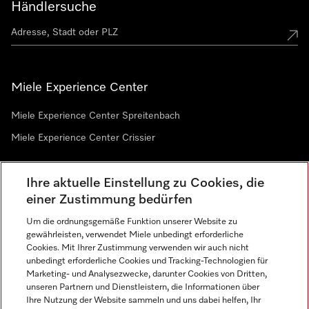
Händlersuche
Miele Experience Center
Miele Experience Center Spreitenbach
Miele Experience Center Crissier
Ihre aktuelle Einstellung zu Cookies, die
Newsletter
einer Zustimmung bedürfen
Um die ordnungsgemäße Funktion unserer Website zu
gewährleisten, verwendet Miele unbedingt erforderliche
Cookies. Mit Ihrer Zustimmung verwenden wir auch nicht
unbedingt erforderliche Cookies und Tracking-Technologien für
Marketing- und Analysezwecke, darunter Cookies von Dritten,
unseren Partnern und Dienstleistern, die Informationen über
Sprache
Ihre Nutzung der Website sammeln und uns dabei helfen, Ihr