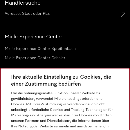
Händlersuche
Miele Experience Center
Miele Experience Center Spreitenbach
Miele Experience Center Crissier
Ihre aktuelle Einstellung zu Cookies, die
Newsletter
einer Zustimmung bedürfen
Um die ordnungsgemäße Funktion unserer Website zu
gewährleisten, verwendet Miele unbedingt erforderliche
Cookies. Mit Ihrer Zustimmung verwenden wir auch nicht
unbedingt erforderliche Cookies und Tracking-Technologien für
Marketing- und Analysezwecke, darunter Cookies von Dritten,
unseren Partnern und Dienstleistern, die Informationen über
Sprache
Ihre Nutzung der Website sammeln und uns dabei helfen, Ihr