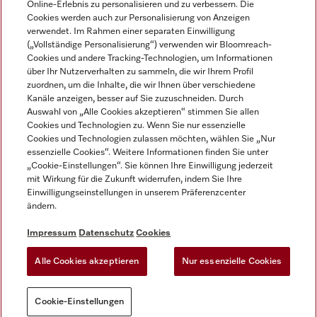
Online-Erlebnis zu personalisieren und zu verbessern. Die
Cookies werden auch zur Personalisierung von Anzeigen
DEUTSCH
verwendet. Im Rahmen einer separaten Einwilligung
(„Vollständige Personalisierung“) verwenden wir Bloomreach-
Cookies und andere Tracking-Technologien, um Informationen
über Ihr Nutzerverhalten zu sammeln, die wir Ihrem Profil
zuordnen, um die Inhalte, die wir Ihnen über verschiedene
Kanäle anzeigen, besser auf Sie zuzuschneiden. Durch
Miele auf Youtube
Miele auf Instagram
Miele auf Facebook
Miele auf LinkedIn
Miele auf LinkedIn
Auswahl von „Alle Cookies akzeptieren“ stimmen Sie allen
Cookies und Technologien zu. Wenn Sie nur essenzielle
Cookies und Technologien zulassen möchten, wählen Sie „Nur
essenzielle Cookies“. Weitere Informationen finden Sie unter
„Cookie-Einstellungen“. Sie können Ihre Einwilligung jederzeit
mit Wirkung für die Zukunft widerrufen, indem Sie Ihre
Impressum
Einwilligungseinstellungen in unserem Präferenzcenter
ändern.
AGB
Datenschutz
Impressum
Datenschutz
Cookies
Nutzungsbedigungen
Alle Cookies akzeptieren
Nur essenzielle Cookies
Cookie-Einstellungen
Cookie-Einstellungen