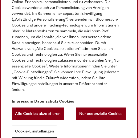
Online-Erlebnis zu personalisieren und zu verbessern. Die
Cookies werden auch zur Personalisierung von Anzeigen
DEUTSCH
verwendet. Im Rahmen einer separaten Einwilligung
(„Vollständige Personalisierung“) verwenden wir Bloomreach-
Cookies und andere Tracking-Technologien, um Informationen
über Ihr Nutzerverhalten zu sammeln, die wir Ihrem Profil
zuordnen, um die Inhalte, die wir Ihnen über verschiedene
Kanäle anzeigen, besser auf Sie zuzuschneiden. Durch
Miele auf Youtube
Miele auf Instagram
Miele auf Facebook
Miele auf LinkedIn
Miele auf LinkedIn
Auswahl von „Alle Cookies akzeptieren“ stimmen Sie allen
Cookies und Technologien zu. Wenn Sie nur essenzielle
Cookies und Technologien zulassen möchten, wählen Sie „Nur
essenzielle Cookies“. Weitere Informationen finden Sie unter
„Cookie-Einstellungen“. Sie können Ihre Einwilligung jederzeit
mit Wirkung für die Zukunft widerrufen, indem Sie Ihre
Impressum
Einwilligungseinstellungen in unserem Präferenzcenter
ändern.
AGB
Datenschutz
Impressum
Datenschutz
Cookies
Nutzungsbedigungen
Alle Cookies akzeptieren
Nur essenzielle Cookies
Cookie-Einstellungen
Cookie-Einstellungen
Sie können jederzeit
Probieren Sie