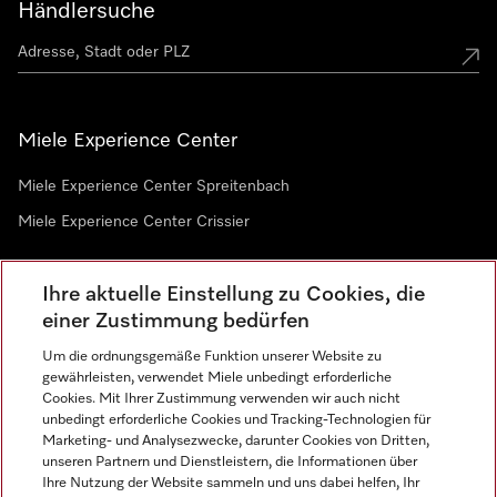
Händlersuche
Miele Experience Center
Miele Experience Center Spreitenbach
Miele Experience Center Crissier
Ihre aktuelle Einstellung zu Cookies, die
Newsletter
einer Zustimmung bedürfen
Um die ordnungsgemäße Funktion unserer Website zu
gewährleisten, verwendet Miele unbedingt erforderliche
Cookies. Mit Ihrer Zustimmung verwenden wir auch nicht
unbedingt erforderliche Cookies und Tracking-Technologien für
Marketing- und Analysezwecke, darunter Cookies von Dritten,
unseren Partnern und Dienstleistern, die Informationen über
Sprache
Ihre Nutzung der Website sammeln und uns dabei helfen, Ihr