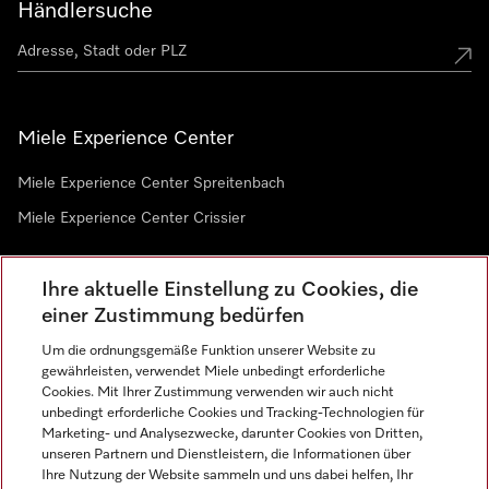
Händlersuche
Miele Experience Center
Miele Experience Center Spreitenbach
Miele Experience Center Crissier
Ihre aktuelle Einstellung zu Cookies, die
Newsletter
einer Zustimmung bedürfen
Um die ordnungsgemäße Funktion unserer Website zu
gewährleisten, verwendet Miele unbedingt erforderliche
Cookies. Mit Ihrer Zustimmung verwenden wir auch nicht
unbedingt erforderliche Cookies und Tracking-Technologien für
Marketing- und Analysezwecke, darunter Cookies von Dritten,
unseren Partnern und Dienstleistern, die Informationen über
Sprache
Ihre Nutzung der Website sammeln und uns dabei helfen, Ihr