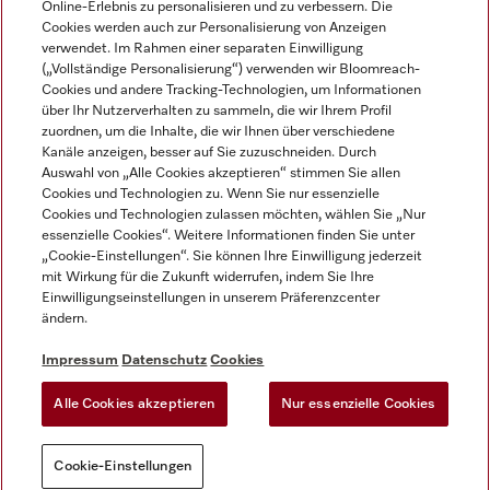
Online-Erlebnis zu personalisieren und zu verbessern. Die
Cookies werden auch zur Personalisierung von Anzeigen
DEUTSCH
verwendet. Im Rahmen einer separaten Einwilligung
(„Vollständige Personalisierung“) verwenden wir Bloomreach-
Cookies und andere Tracking-Technologien, um Informationen
über Ihr Nutzerverhalten zu sammeln, die wir Ihrem Profil
zuordnen, um die Inhalte, die wir Ihnen über verschiedene
Kanäle anzeigen, besser auf Sie zuzuschneiden. Durch
Miele auf Youtube
Miele auf Instagram
Miele auf Facebook
Miele auf LinkedIn
Miele auf LinkedIn
Auswahl von „Alle Cookies akzeptieren“ stimmen Sie allen
Cookies und Technologien zu. Wenn Sie nur essenzielle
Cookies und Technologien zulassen möchten, wählen Sie „Nur
essenzielle Cookies“. Weitere Informationen finden Sie unter
„Cookie-Einstellungen“. Sie können Ihre Einwilligung jederzeit
mit Wirkung für die Zukunft widerrufen, indem Sie Ihre
Impressum
Einwilligungseinstellungen in unserem Präferenzcenter
ändern.
AGB
Datenschutz
Impressum
Datenschutz
Cookies
Nutzungsbedigungen
Alle Cookies akzeptieren
Nur essenzielle Cookies
Cookie-Einstellungen
Cookie-Einstellungen