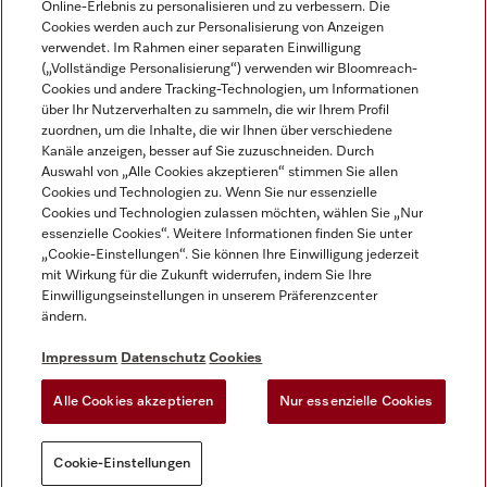
Online-Erlebnis zu personalisieren und zu verbessern. Die
Cookies werden auch zur Personalisierung von Anzeigen
DEUTSCH
verwendet. Im Rahmen einer separaten Einwilligung
(„Vollständige Personalisierung“) verwenden wir Bloomreach-
Cookies und andere Tracking-Technologien, um Informationen
über Ihr Nutzerverhalten zu sammeln, die wir Ihrem Profil
zuordnen, um die Inhalte, die wir Ihnen über verschiedene
Kanäle anzeigen, besser auf Sie zuzuschneiden. Durch
Miele auf Youtube
Miele auf Instagram
Miele auf Facebook
Miele auf LinkedIn
Miele auf LinkedIn
Auswahl von „Alle Cookies akzeptieren“ stimmen Sie allen
Cookies und Technologien zu. Wenn Sie nur essenzielle
Cookies und Technologien zulassen möchten, wählen Sie „Nur
essenzielle Cookies“. Weitere Informationen finden Sie unter
„Cookie-Einstellungen“. Sie können Ihre Einwilligung jederzeit
mit Wirkung für die Zukunft widerrufen, indem Sie Ihre
Impressum
Einwilligungseinstellungen in unserem Präferenzcenter
ändern.
AGB
Datenschutz
Impressum
Datenschutz
Cookies
Nutzungsbedigungen
Alle Cookies akzeptieren
Nur essenzielle Cookies
Cookie-Einstellungen
Cookie-Einstellungen