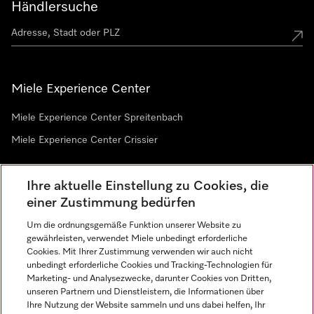
Händlersuche
Miele Experience Center
Miele Experience Center Spreitenbach
Miele Experience Center Crissier
Ihre aktuelle Einstellung zu Cookies, die
Newsletter
einer Zustimmung bedürfen
Um die ordnungsgemäße Funktion unserer Website zu
gewährleisten, verwendet Miele unbedingt erforderliche
Cookies. Mit Ihrer Zustimmung verwenden wir auch nicht
unbedingt erforderliche Cookies und Tracking-Technologien für
Marketing- und Analysezwecke, darunter Cookies von Dritten,
unseren Partnern und Dienstleistern, die Informationen über
Sprache
Ihre Nutzung der Website sammeln und uns dabei helfen, Ihr