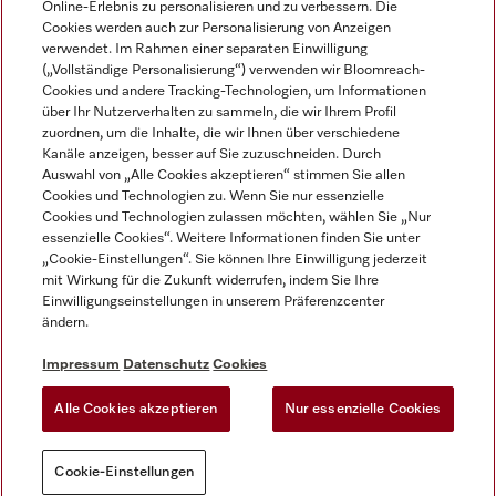
Online-Erlebnis zu personalisieren und zu verbessern. Die
Cookies werden auch zur Personalisierung von Anzeigen
DEUTSCH
verwendet. Im Rahmen einer separaten Einwilligung
(„Vollständige Personalisierung“) verwenden wir Bloomreach-
Cookies und andere Tracking-Technologien, um Informationen
über Ihr Nutzerverhalten zu sammeln, die wir Ihrem Profil
zuordnen, um die Inhalte, die wir Ihnen über verschiedene
Kanäle anzeigen, besser auf Sie zuzuschneiden. Durch
Miele auf Youtube
Miele auf Instagram
Miele auf Facebook
Miele auf LinkedIn
Miele auf LinkedIn
Auswahl von „Alle Cookies akzeptieren“ stimmen Sie allen
Cookies und Technologien zu. Wenn Sie nur essenzielle
Cookies und Technologien zulassen möchten, wählen Sie „Nur
essenzielle Cookies“. Weitere Informationen finden Sie unter
„Cookie-Einstellungen“. Sie können Ihre Einwilligung jederzeit
mit Wirkung für die Zukunft widerrufen, indem Sie Ihre
Impressum
Einwilligungseinstellungen in unserem Präferenzcenter
ändern.
AGB
Datenschutz
Impressum
Datenschutz
Cookies
Nutzungsbedigungen
Alle Cookies akzeptieren
Nur essenzielle Cookies
Cookie-Einstellungen
Cookie-Einstellungen