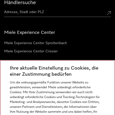
Händlersuche
Miele Experience Center
Miele Experience Center Spreitenbach
Miele Experience Center Crissier
Ihre aktuelle Einstellung zu Cookies, die
Newsletter
einer Zustimmung bedürfen
Um die ordnungsgemäße Funktion unserer Website zu
gewährleisten, verwendet Miele unbedingt erforderliche
Cookies. Mit Ihrer Zustimmung verwenden wir auch nicht
unbedingt erforderliche Cookies und Tracking-Technologien für
Marketing- und Analysezwecke, darunter Cookies von Dritten,
unseren Partnern und Dienstleistern, die Informationen über
Sprache
Ihre Nutzung der Website sammeln und uns dabei helfen, Ihr