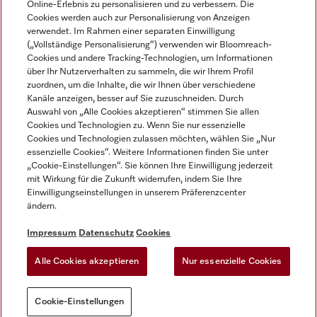
Online-Erlebnis zu personalisieren und zu verbessern. Die
Cookies werden auch zur Personalisierung von Anzeigen
DEUTSCH
verwendet. Im Rahmen einer separaten Einwilligung
(„Vollständige Personalisierung“) verwenden wir Bloomreach-
Cookies und andere Tracking-Technologien, um Informationen
über Ihr Nutzerverhalten zu sammeln, die wir Ihrem Profil
zuordnen, um die Inhalte, die wir Ihnen über verschiedene
Kanäle anzeigen, besser auf Sie zuzuschneiden. Durch
Miele auf Youtube
Miele auf Instagram
Miele auf Facebook
Miele auf LinkedIn
Miele auf LinkedIn
Auswahl von „Alle Cookies akzeptieren“ stimmen Sie allen
Cookies und Technologien zu. Wenn Sie nur essenzielle
Cookies und Technologien zulassen möchten, wählen Sie „Nur
essenzielle Cookies“. Weitere Informationen finden Sie unter
„Cookie-Einstellungen“. Sie können Ihre Einwilligung jederzeit
mit Wirkung für die Zukunft widerrufen, indem Sie Ihre
Impressum
Einwilligungseinstellungen in unserem Präferenzcenter
ändern.
AGB
Datenschutz
Impressum
Datenschutz
Cookies
Nutzungsbedigungen
Alle Cookies akzeptieren
Nur essenzielle Cookies
Cookie-Einstellungen
Cookie-Einstellungen