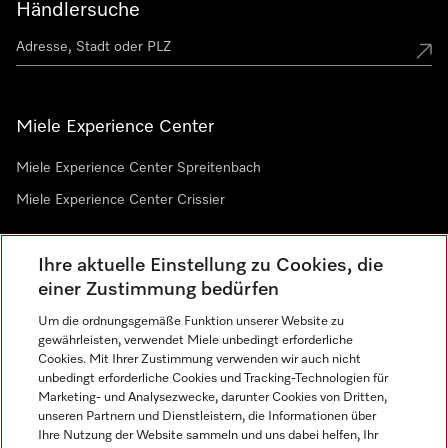
Händlersuche
Miele Experience Center
Miele Experience Center Spreitenbach
Miele Experience Center Crissier
Ihre aktuelle Einstellung zu Cookies, die
Newsletter
einer Zustimmung bedürfen
Um die ordnungsgemäße Funktion unserer Website zu
gewährleisten, verwendet Miele unbedingt erforderliche
Cookies. Mit Ihrer Zustimmung verwenden wir auch nicht
unbedingt erforderliche Cookies und Tracking-Technologien für
Marketing- und Analysezwecke, darunter Cookies von Dritten,
unseren Partnern und Dienstleistern, die Informationen über
Sprache
Ihre Nutzung der Website sammeln und uns dabei helfen, Ihr