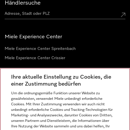
Händlersuche
Miele Experience Center
Miele Experience Center Spreitenbach
Miele Experience Center Crissier
Ihre aktuelle Einstellung zu Cookies, die
Newsletter
einer Zustimmung bedürfen
Um die ordnungsgemäße Funktion unserer Website zu
gewährleisten, verwendet Miele unbedingt erforderliche
Cookies. Mit Ihrer Zustimmung verwenden wir auch nicht
unbedingt erforderliche Cookies und Tracking-Technologien für
Marketing- und Analysezwecke, darunter Cookies von Dritten,
unseren Partnern und Dienstleistern, die Informationen über
Sprache
Ihre Nutzung der Website sammeln und uns dabei helfen, Ihr