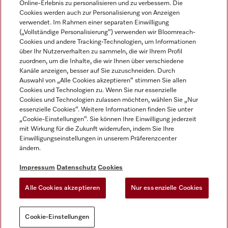
Online-Erlebnis zu personalisieren und zu verbessern. Die
Cookies werden auch zur Personalisierung von Anzeigen
DEUTSCH
verwendet. Im Rahmen einer separaten Einwilligung
(„Vollständige Personalisierung“) verwenden wir Bloomreach-
Cookies und andere Tracking-Technologien, um Informationen
über Ihr Nutzerverhalten zu sammeln, die wir Ihrem Profil
zuordnen, um die Inhalte, die wir Ihnen über verschiedene
Kanäle anzeigen, besser auf Sie zuzuschneiden. Durch
Miele auf Youtube
Miele auf Instagram
Miele auf Facebook
Miele auf LinkedIn
Miele auf LinkedIn
Auswahl von „Alle Cookies akzeptieren“ stimmen Sie allen
Cookies und Technologien zu. Wenn Sie nur essenzielle
Cookies und Technologien zulassen möchten, wählen Sie „Nur
essenzielle Cookies“. Weitere Informationen finden Sie unter
„Cookie-Einstellungen“. Sie können Ihre Einwilligung jederzeit
mit Wirkung für die Zukunft widerrufen, indem Sie Ihre
Impressum
Einwilligungseinstellungen in unserem Präferenzcenter
ändern.
AGB
Datenschutz
Impressum
Datenschutz
Cookies
Nutzungsbedigungen
Alle Cookies akzeptieren
Nur essenzielle Cookies
Cookie-Einstellungen
Cookie-Einstellungen