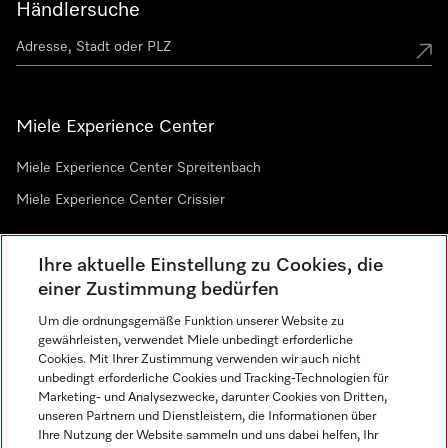
Händlersuche
Miele Experience Center
Miele Experience Center Spreitenbach
Miele Experience Center Crissier
Ihre aktuelle Einstellung zu Cookies, die
Newsletter
einer Zustimmung bedürfen
Um die ordnungsgemäße Funktion unserer Website zu
gewährleisten, verwendet Miele unbedingt erforderliche
Cookies. Mit Ihrer Zustimmung verwenden wir auch nicht
unbedingt erforderliche Cookies und Tracking-Technologien für
Marketing- und Analysezwecke, darunter Cookies von Dritten,
unseren Partnern und Dienstleistern, die Informationen über
Sprache
Ihre Nutzung der Website sammeln und uns dabei helfen, Ihr