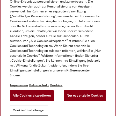
Online-Erlebnis zu personalisieren und zu verbessern. Die
Cookies werden auch zur Personalisierung von Anzeigen
DEUTSCH
verwendet. Im Rahmen einer separaten Einwilligung
(„Vollständige Personalisierung“) verwenden wir Bloomreach-
Cookies und andere Tracking-Technologien, um Informationen
über Ihr Nutzerverhalten zu sammeln, die wir Ihrem Profil
zuordnen, um die Inhalte, die wir Ihnen über verschiedene
Kanäle anzeigen, besser auf Sie zuzuschneiden. Durch
Miele auf Youtube
Miele auf Instagram
Miele auf Facebook
Miele auf LinkedIn
Miele auf LinkedIn
Auswahl von „Alle Cookies akzeptieren“ stimmen Sie allen
Cookies und Technologien zu. Wenn Sie nur essenzielle
Cookies und Technologien zulassen möchten, wählen Sie „Nur
essenzielle Cookies“. Weitere Informationen finden Sie unter
„Cookie-Einstellungen“. Sie können Ihre Einwilligung jederzeit
mit Wirkung für die Zukunft widerrufen, indem Sie Ihre
Impressum
Einwilligungseinstellungen in unserem Präferenzcenter
ändern.
AGB
Datenschutz
Impressum
Datenschutz
Cookies
Nutzungsbedigungen
Alle Cookies akzeptieren
Nur essenzielle Cookies
Cookie-Einstellungen
Cookie-Einstellungen