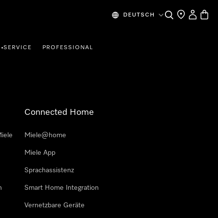
Suche
Händlersuche
Mein Kon
Waren
DEUTSCH
SERVICE
PROFESSIONAL
•
Connected Home
iele
Miele@home
Miele App
Sprachassistenz
n
Smart Home Integration
Vernetzbare Geräte