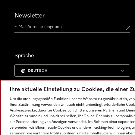
Newsletter
Sprache
DEUTSCH
Ihre aktuelle Einstellung zu Cookies, die einer
Um die ordnungsgemäße Funktion unserer Website zu gewährleisten, verw
Ihrer Zustimmung verwenden wir auch nicht unbedingt erforderliche Cook
Analysezwecke, darunter Cookies von Dritten, unseren Partnern und Dienst
Website sammeln und uns dabei helfen, Ihr Online-Erlebnis zu personalis
zur Personalisierung von Anzeigen verwendet. Im Rahmen einer separaten E
verwenden wir Bloomreach-Cookies und andere Tracking-Technologien, um
sammeln, die wir Ihrem Profil zuordnen, um die Inhalte, die wir Ihnen übe