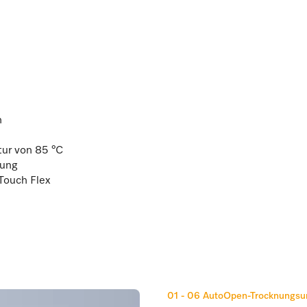
h
ur von 85 °C
nung
Touch Flex
01 - 06
AutoOpen-Trocknungsun