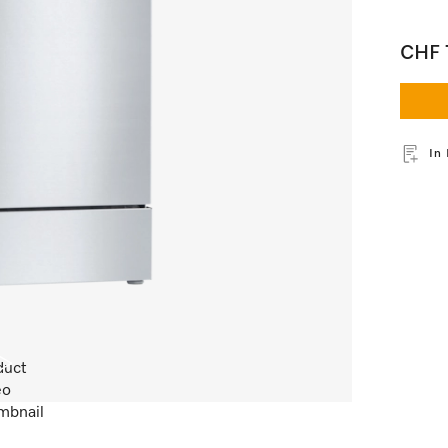
CHF 
In