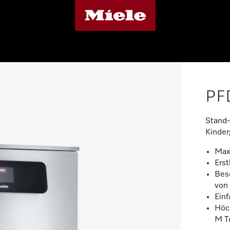
PF
Stand-
Kinder
Max.
Ers
Bes
von
Ein
Höc
M T