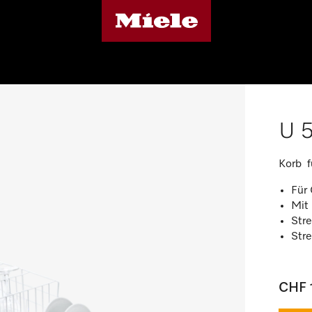
U 
Korb f
Für 
Mit
Stre
Stre
CHF 