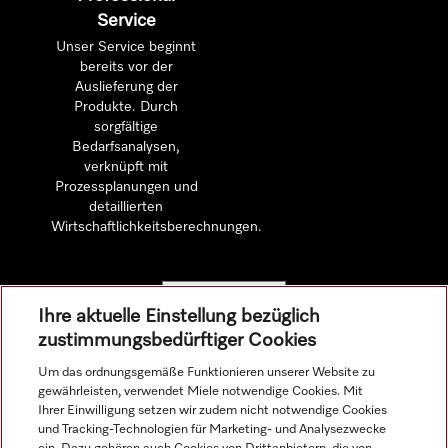
Service
Unser Service beginnt
bereits vor der
Auslieferung der
Produkte. Durch
sorgfältige
Bedarfsanalysen,
verknüpft mit
Prozessplanungen und
detaillierten
Wirtschaftlichkeitsberechnungen.
Mehr erfahren
Ihre aktuelle Einstellung bezüglich
zustimmungsbedürftiger Cookies
Um das ordnungsgemäße Funktionieren unserer Website zu
gewährleisten, verwendet Miele notwendige Cookies. Mit
Navigation
Ihrer Einwilligung setzen wir zudem nicht notwendige Cookies
und Tracking-Technologien für Marketing- und Analysezwecke