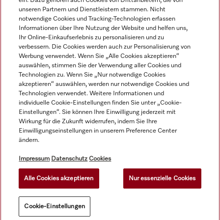
ein. Dazu gehören auch Cookies von Drittanbietern, die von
Service
unseren Partnern und Dienstleistern stammen. Nicht
notwendige Cookies und Tracking-Technologien erfassen
Informationen über Ihre Nutzung der Website und helfen uns,
Ihr Online-Einkaufserlebnis zu personalisieren und zu
verbessern. Die Cookies werden auch zur Personalisierung von
Werbung verwendet. Wenn Sie „Alle Cookies akzeptieren“
auswählen, stimmen Sie der Verwendung aller Cookies und
Technologien zu. Wenn Sie „Nur notwendige Cookies
akzeptieren“ auswählen, werden nur notwendige Cookies und
Technologien verwendet. Weitere Informationen und
individuelle Cookie-Einstellungen finden Sie unter „Cookie-
Einstellungen“. Sie können Ihre Einwilligung jederzeit mit
Wirkung für die Zukunft widerrufen, indem Sie Ihre
Alle Produktpreise zzgl. MwSt.; Lieferung stets ohne
Einwilligungseinstellungen in unserem Preference Center
ändern.
Dekorationsmaterial.
Impressum
Datenschutz
Cookies
© Miele & Cie. KG.
Alle Cookies akzeptieren
Nur essenzielle Cookies
Cookie-Einstellungen