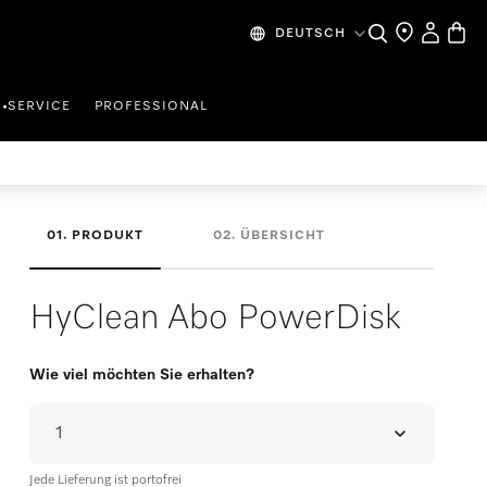
Mein Kont
Waren
Suche
Händlersuche
DEUTSCH
SERVICE
PROFESSIONAL
•
PRODUKT
ÜBERSICHT
HyClean Abo PowerDisk
Wie viel möchten Sie erhalten?
Jede Lieferung ist portofrei