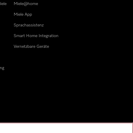
iele
Miele@home
Miele App
Sprachassistenz
n
Smart Home Integration
Vernetzbare Geräte
ung