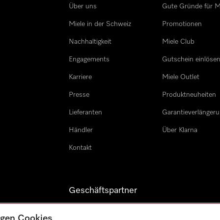
Über uns
Gute Gründe für M
Miele in der Schweiz
Promotionen
Nachhaltigkeit
Miele Club
Engagements
Gutschein einlöse
Karriere
Miele Outlet
Presse
Produktneuheiten
Lieferanten
Garantieverlänger
Händler
Über Klarna
Kontakt
Geschäftspartner
Miele Professional
tigen Cookies