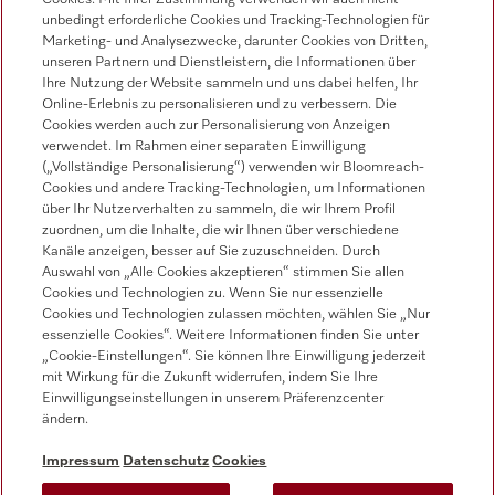
unbedingt erforderliche Cookies und Tracking-Technologien für
Marketing- und Analysezwecke, darunter Cookies von Dritten,
Sprache
unseren Partnern und Dienstleistern, die Informationen über
Ihre Nutzung der Website sammeln und uns dabei helfen, Ihr
Online-Erlebnis zu personalisieren und zu verbessern. Die
DEUTSCH
Cookies werden auch zur Personalisierung von Anzeigen
verwendet. Im Rahmen einer separaten Einwilligung
(„Vollständige Personalisierung“) verwenden wir Bloomreach-
Cookies und andere Tracking-Technologien, um Informationen
über Ihr Nutzerverhalten zu sammeln, die wir Ihrem Profil
Miele auf Youtube
Miele auf Instagram
Miele auf Facebook
Miele auf LinkedIn
Miele auf LinkedIn
zuordnen, um die Inhalte, die wir Ihnen über verschiedene
Kanäle anzeigen, besser auf Sie zuzuschneiden. Durch
Auswahl von „Alle Cookies akzeptieren“ stimmen Sie allen
Cookies und Technologien zu. Wenn Sie nur essenzielle
Cookies und Technologien zulassen möchten, wählen Sie „Nur
essenzielle Cookies“. Weitere Informationen finden Sie unter
„Cookie-Einstellungen“. Sie können Ihre Einwilligung jederzeit
mit Wirkung für die Zukunft widerrufen, indem Sie Ihre
Impressum
Einwilligungseinstellungen in unserem Präferenzcenter
ändern.
AGB
Datenschutz
Impressum
Datenschutz
Cookies
Nutzungsbedigungen