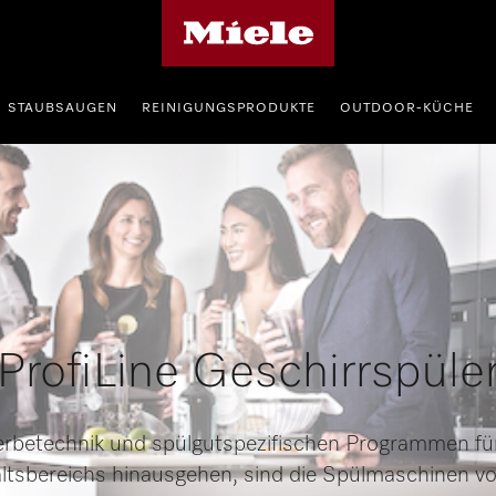
Miele's homepage
STAUBSAUGEN
REINIGUNGSPRODUKTE
OUTDOOR-KÜCHE
ProfiLine Geschirrspüle
erbetechnik und spülgutspezifischen Programmen für
ltsbereichs hinausgehen, sind die Spülmaschinen vo