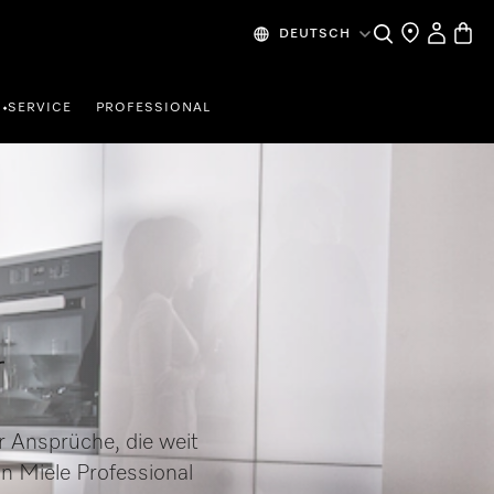
Mein Kont
Waren
Suche
Händlersuche
DEUTSCH
SERVICE
PROFESSIONAL
•
r
 Ansprüche, die weit
n Miele Professional