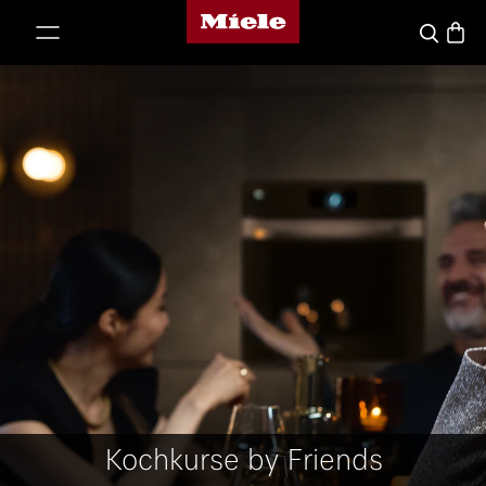
Miele-Homepage
nhalt springen
Waren
Suche
Kochkurse by Friends