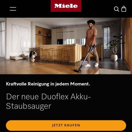
Miele-Homepage
nhalt springen
Waren
Suche
Kraftvolle Reinigung in jedem Moment.
Der neue Duoflex Akku-
Staubsauger
JETZT KAUFEN