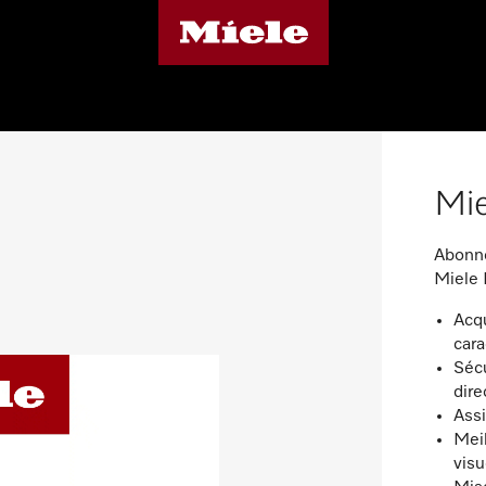
Mi
Abonne
Miele 
Acqu
cara
Sécu
dire
Assi
Mei
vis