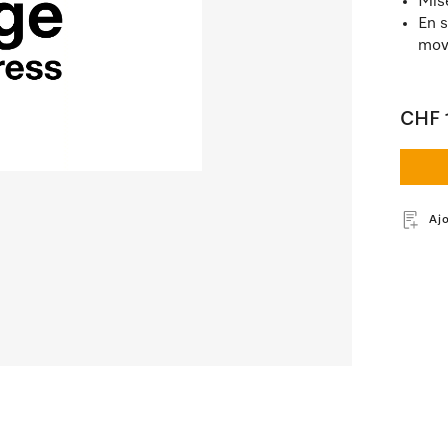
Mise
En s
mov
CHF 
Aj