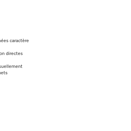
nées caractère
on directes
isuellement
uets