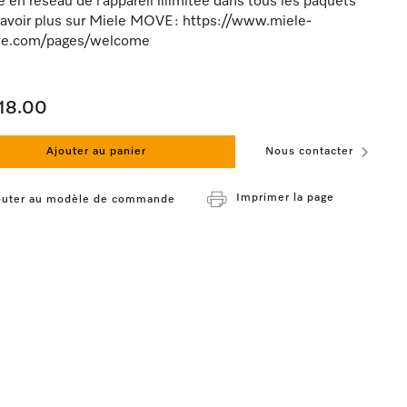
 en réseau de l’appareil illimitée dans tous les paquets
avoir plus sur Miele MOVE : https://www.miele-
e.com/pages/welcome
18.00
Ajouter au panier
Nous contacter
Imprimer la page
outer au modèle de commande