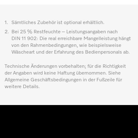
1.
Sämtliches Zubehör ist optional erhältlich.
2.
Bei 25 % Restfeuchte – Leistungsangaben nach
DIN 11 902: Die real erreichbare Mangelleistung hängt
von den Rahmenbedingungen, wie beispielsweise
Wäscheart und der Erfahrung des Bedienpersonals ab.
Technische Änderungen vorbehalten; für die Richtigkeit
der Angaben wird keine Haftung übernommen. Siehe
Allgemeine Geschäftsbedingungen in der Fußzeile für
weitere Details.