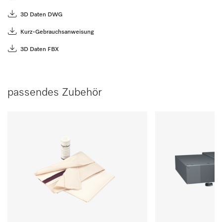
3D Daten DWG
Kurz-Gebrauchsanweisung
3D Daten FBX
passendes Zubehör